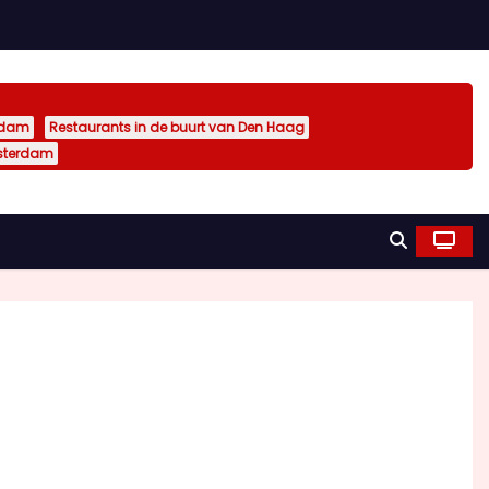
rdam
Restaurants in de buurt van Den Haag
sterdam