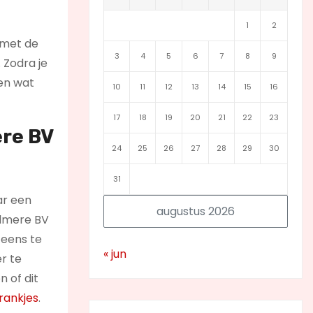
1
2
 met de
3
4
5
6
7
8
9
 Zodra je
gen wat
10
11
12
13
14
15
16
17
18
19
20
21
22
23
ere BV
24
25
26
27
28
29
30
31
ar een
augustus 2026
Almere BV
 eens te
« jun
r te
n of dit
rankjes
.