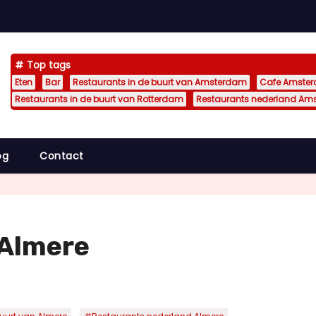
Top tags
Eten
Bar
Restaurants in de buurt van Amsterdam
Cafe Amste
Restaurants in de buurt van Rotterdam
Restaurants nederland Am
og
Contact
 Almere
,