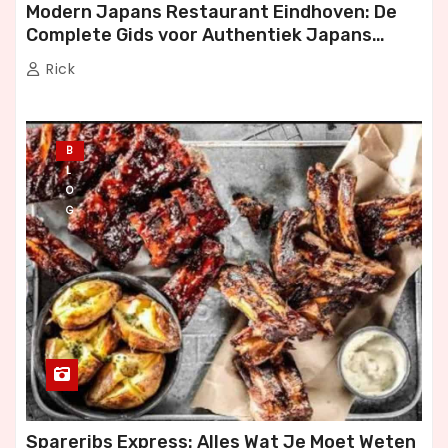
g
Modern Japans Restaurant Eindhoven: De
Complete Gids voor Authentiek Japans
i
Dineren
Rick
n
e
B
r
L
O
i
G
n
g
Spareribs Express: Alles Wat Je Moet Weten