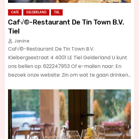
CAFE
GELDERLAND
TIEL
Caf√©-Restaurant De Tin Town B.V.
Tiel
Janine
Caf√©-Restaurant De Tin Town B.V.
Kleibergsestraat 4 4001 LE Tiel Gelderland U kunt
ons bellen op: 622247953 Of e-mailen naar: En
bezoek onze website: Zin om wat te gaan drinken…