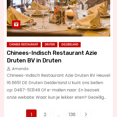
CHINEES RESTAURANT
DRUTEN
GELDERLAND
Chinees-Indisch Restaurant Azie
Druten BV in Druten
Amanda
Chinees-Indisch Restaurant Azie Druten BV Heuvel
16 6651 DE Druten Gelderland U kunt ons bellen
op: 0487-513149 Of e-mailen naar: En bezoek
onze website: Waar kun je lekker eten? Gezellig…
B
1
2
…
136