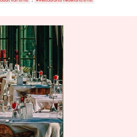
 buurt van Emst
#Restaurants nederland Emst