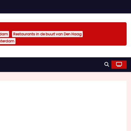
rdam
Restaurants in de buurt van Den Haag
sterdam