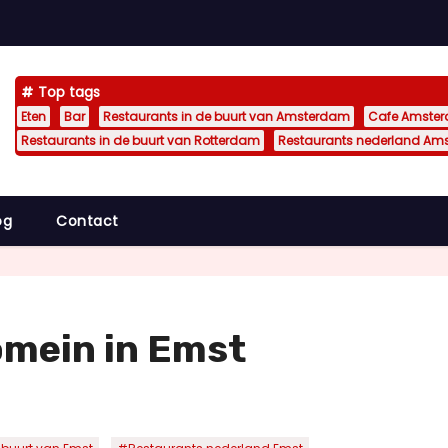
Top tags
Eten
Bar
Restaurants in de buurt van Amsterdam
Cafe Amste
Restaurants in de buurt van Rotterdam
Restaurants nederland Am
og
Contact
omein in Emst
,