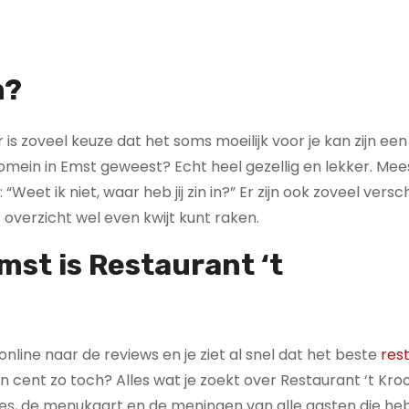
n?
is zoveel keuze dat het soms moeilijk voor je kan zijn een
domein in Emst geweest? Echt heel gezellig en lekker. Mees
Weet ik niet, waar heb jij zin in?” Er zijn ook zoveel versc
overzicht wel even kwijt kunt raken.
Emst
is Restaurant ‘t
 online naar de reviews en je ziet al snel dat het beste
res
een cent zo toch? Alles wat je zoekt over Restaurant ‘t K
dres, de menukaart en de meningen van alle gasten die h