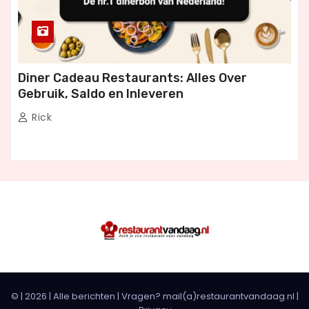
Diner Cadeau Restaurants: Alles Over
Gebruik, Saldo en Inleveren
Rick
© |
2026
|
Alle berichten
| Vragen? mail(a)restaurantvandaag.nl |