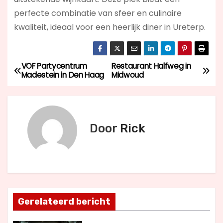
perfecte combinatie van sfeer en culinaire
kwaliteit, ideaal voor een heerlijk diner in Ureterp.
VOF Partycentrum
Restaurant Halfweg in
B
Madestein in Den Haag
Midwoud
e
r
Door
Rick
i
c
h
t
Gerelateerd bericht
n