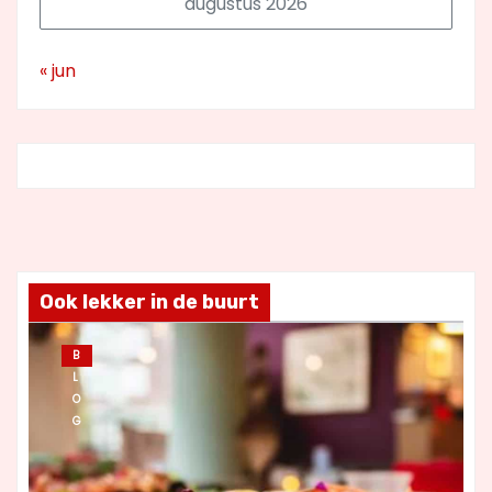
augustus 2026
« jun
Ook lekker in de buurt
B
L
O
G