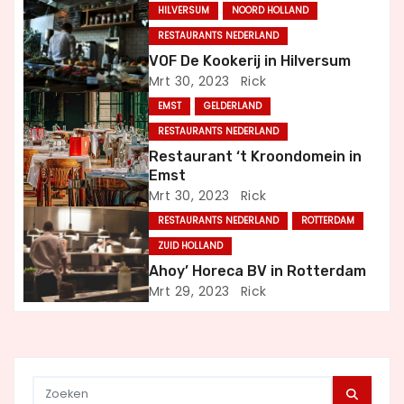
HILVERSUM
NOORD HOLLAND
a
RESTAURANTS NEDERLAND
v
VOF De Kookerij in Hilversum
Mrt 30, 2023
Rick
i
EMST
GELDERLAND
RESTAURANTS NEDERLAND
g
Restaurant ‘t Kroondomein in
a
Emst
Mrt 30, 2023
Rick
t
RESTAURANTS NEDERLAND
ROTTERDAM
ZUID HOLLAND
i
Ahoy’ Horeca BV in Rotterdam
e
Mrt 29, 2023
Rick