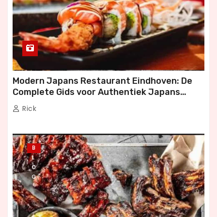
Modern Japans Restaurant Eindhoven: De
Complete Gids voor Authentiek Japans
Dineren
Rick
B
L
O
G