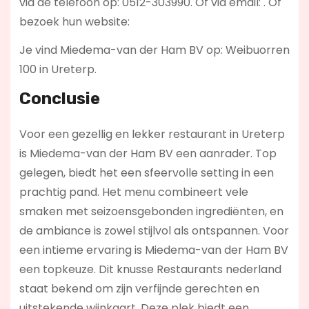
via de telefoon op: 0512-303990. Of via email:
. Of
bezoek hun website:
Je vind Miedema-van der Ham BV op: Weibuorren
100 in Ureterp.
Conclusie
Voor een gezellig en lekker restaurant in Ureterp
is Miedema-van der Ham BV een aanrader. Top
gelegen, biedt het een sfeervolle setting in een
prachtig pand. Het menu combineert vele
smaken met seizoensgebonden ingrediënten, en
de ambiance is zowel stijlvol als ontspannen. Voor
een intieme ervaring is Miedema-van der Ham BV
een topkeuze. Dit knusse Restaurants nederland
staat bekend om zijn verfijnde gerechten en
uitstekende wijnkaart. Deze plek biedt een