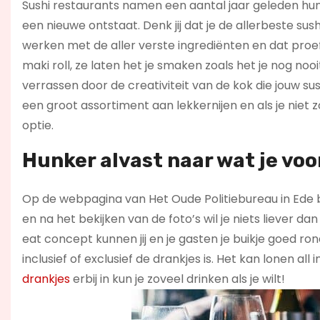
Sushi restaurants namen een aantal jaar geleden hun 
een nieuwe ontstaat. Denk jij dat je de allerbeste sus
werken met de aller verste ingrediënten en dat proef 
maki roll, ze laten het je smaken zoals het je nog noo
verrassen door de creativiteit van de kok die jouw su
een groot assortiment aan lekkernijen en als je niet
optie.
Hunker alvast naar wat je voo
Op de webpagina van Het Oude Politiebureau in Ede b
en na het bekijken van de foto’s wil je niets liever d
eat concept kunnen jij en je gasten je buikje goed rond
inclusief of exclusief de drankjes is. Het kan lonen al
drankjes
erbij in kun je zoveel drinken als je wilt!