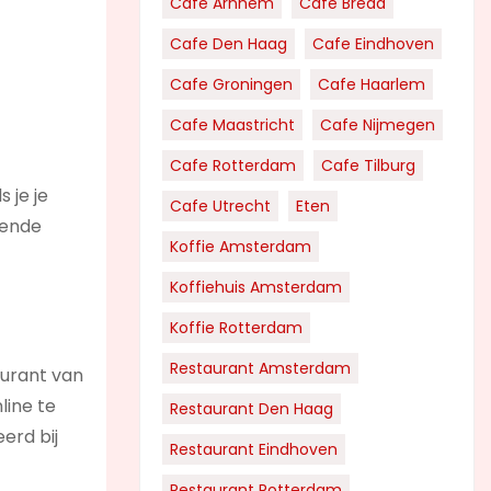
Cafe Arnhem
Cafe Breda
Cafe Den Haag
Cafe Eindhoven
Cafe Groningen
Cafe Haarlem
Cafe Maastricht
Cafe Nijmegen
Cafe Rotterdam
Cafe Tilburg
 je je
Cafe Utrecht
Eten
llende
Koffie Amsterdam
Koffiehuis Amsterdam
Koffie Rotterdam
Restaurant Amsterdam
taurant van
line te
Restaurant Den Haag
erd bij
Restaurant Eindhoven
Restaurant Rotterdam