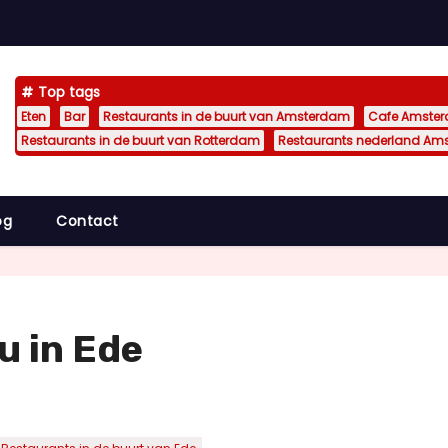
Top tags
Eten
Bar
Restaurants in de buurt van Amsterdam
Cafe Amste
Restaurants in de buurt van Rotterdam
Restaurants nederland Am
og
Contact
u in Ede