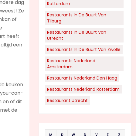
andere dag
Rotterdam
geweest! Ze
Restaurants In De Buurt Van
unkan of
Tilburg
e
Restaurants In De Buurt Van
art heeft
Utrecht
altijd een
Restaurants In De Buurt Van Zwolle
Restaurants Nederland
Amsterdam
Restaurants Nederland Den Haag
 de keuken
Restaurants Nederland Rotterdam
l-you-can-
Restaurant Utrecht
 en of dit
n met de
M
D
W
D
V
Z
Z