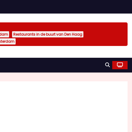
rdam
Restaurants in de buurt van Den Haag
sterdam