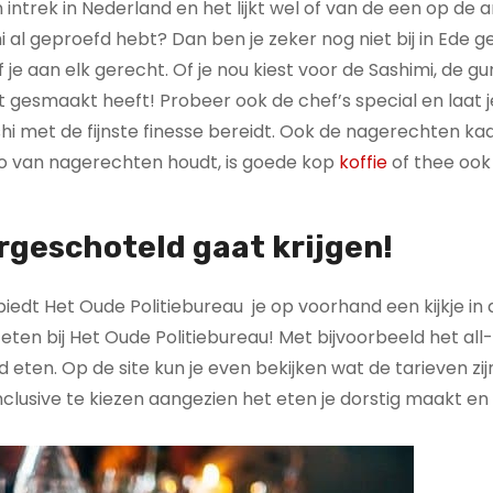
intrek in Nederland en het lijkt wel of van de een op de 
hi al geproefd hebt? Dan ben je zeker nog niet bij in Ede 
je aan elk gerecht. Of je nou kiest voor de Sashimi, de g
it gesmaakt heeft! Probeer ook de chef’s special en laat j
shi met de fijnste finesse bereidt. Ook de nagerechten ka
 zo van nagerechten houdt, is goede kop
koffie
of thee ook 
rgeschoteld gaat krijgen!
iedt Het Oude Politiebureau je op voorhand een kijkje in
an eten bij Het Oude Politiebureau! Met bijvoorbeeld het al
 eten. Op de site kun je even bekijken wat de tarieven zijn
l inclusive te kiezen aangezien het eten je dorstig maakt e