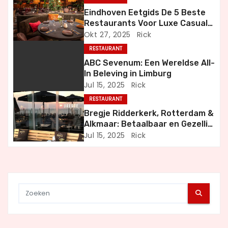
a
Eindhoven Eetgids De 5 Beste
Restaurants Voor Luxe Casual
v
en Bijzondere Momenten
Okt 27, 2025
Rick
i
RESTAURANT
ABC Sevenum: Een Wereldse All-
g
In Beleving in Limburg
Jul 15, 2025
Rick
a
RESTAURANT
t
Bregje Ridderkerk, Rotterdam &
Alkmaar: Betaalbaar en Gezellig
i
Uit Eten
Jul 15, 2025
Rick
e