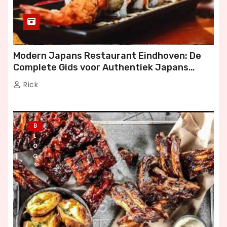
Modern Japans Restaurant Eindhoven: De
Complete Gids voor Authentiek Japans
Dineren
Rick
B
L
O
G