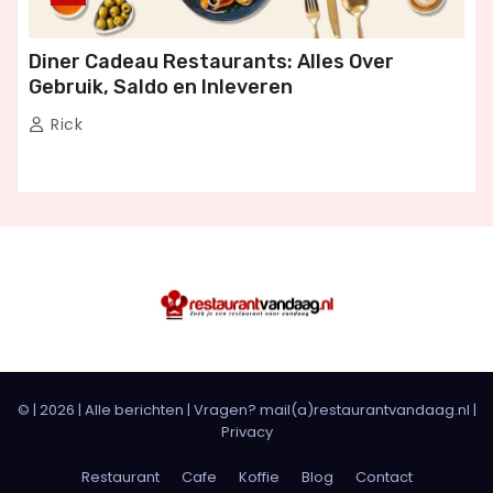
Diner Cadeau Restaurants: Alles Over
Gebruik, Saldo en Inleveren
Rick
© |
2026
|
Alle berichten
| Vragen? mail(a)restaurantvandaag.nl |
Privacy
Restaurant
Cafe
Koffie
Blog
Contact