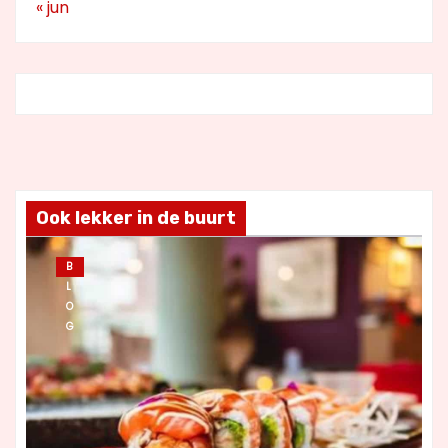
« jun
Ook lekker in de buurt
B
L
O
G