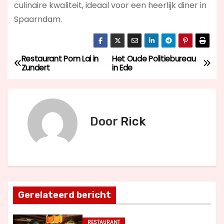
culinaire kwaliteit, ideaal voor een heerlijk diner in
Spaarndam.
Restaurant Pom Lai in
Het Oude Politiebureau
B
Zundert
in Ede
e
r
Door
Rick
i
c
h
t
Gerelateerd bericht
n
RESTAURANT