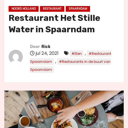
u
NOORD HOLLAND
RESTAURANT
SPAARNDAM
d
Restaurant Het Stille
Water in Spaarndam
Door
Rick
jul 24, 2021
,
#Eten
#Restaurant
,
Spaarndam
#Restaurants in de buurt van
Spaarndam