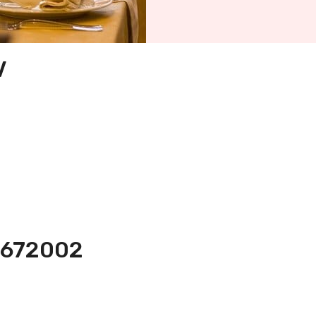
V
-4672002