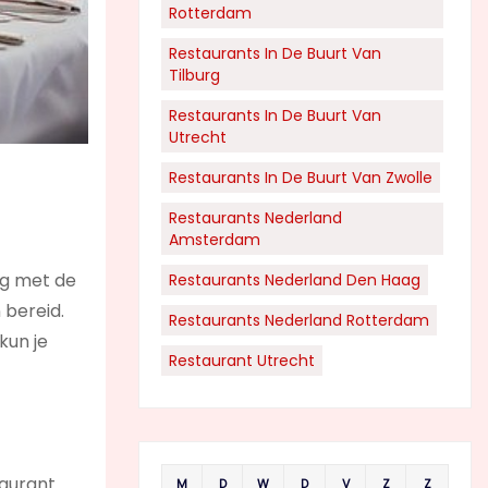
Rotterdam
Restaurants In De Buurt Van
Tilburg
Restaurants In De Buurt Van
Utrecht
Restaurants In De Buurt Van Zwolle
Restaurants Nederland
Amsterdam
ig met de
Restaurants Nederland Den Haag
 bereid.
Restaurants Nederland Rotterdam
kun je
Restaurant Utrecht
taurant
M
D
W
D
V
Z
Z