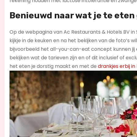
rekening houden met lactose intolerantie en zwange
Benieuwd naar wat je te eten 
Op de webpagina van Ac Restaurants & Hotels BV in
kijkje in de keuken en na het bekijken van de foto’s wi
bijvoorbeeld het all-you-can-eat concept kunnen jij e
bekijken wat de tarieven zijn en of dit inclusief of exc
het eten je dorstig maakt en met de
drankjes erbij in