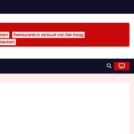
rdam
Restaurants in de buurt van Den Haag
sterdam