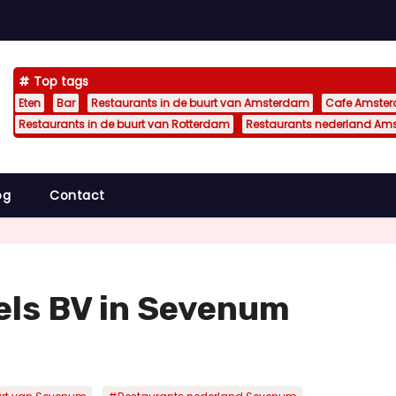
Top tags
Eten
Bar
Restaurants in de buurt van Amsterdam
Cafe Amste
Restaurants in de buurt van Rotterdam
Restaurants nederland Am
og
Contact
els BV in Sevenum
,