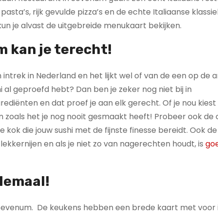
asta’s, rijk gevulde pizza’s en de echte Italiaanse klassie
kun je alvast de uitgebreide menukaart bekijken.
 kan je terecht!
intrek in Nederland en het lijkt wel of van de een op de 
i al geproefd hebt? Dan ben je zeker nog niet bij in
diënten en dat proef je aan elk gerecht. Of je nou kiest
en zoals het je nog nooit gesmaakt heeft! Probeer ook de 
e kok die jouw sushi met de fijnste finesse bereidt. Ook de
kkernijen en als je niet zo van nagerechten houdt, is
go
llemaal!
Sevenum. De keukens hebben een brede kaart met voor 