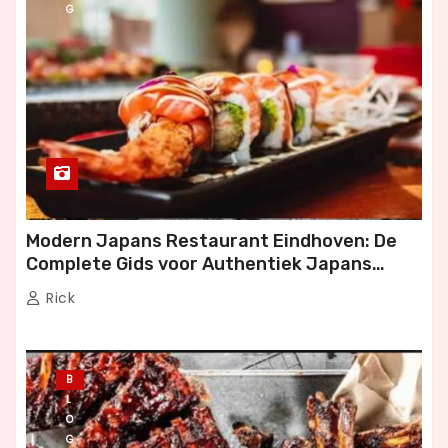
G
t
e
n
p
a
g
Modern Japans Restaurant Eindhoven: De
Complete Gids voor Authentiek Japans
i
Dineren
Rick
n
e
B
r
L
O
i
G