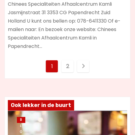
Chinees Specialiteiten Afhaalcentrum Kamli
Jasmijnstraat 31 3353 CG Papendrecht Zuid
Holland U kunt ons bellen op: 078-6411330 Of e-
mailen naar: En bezoek onze website: Chinees
Specialiteiten Afhaalcentrum Kamli in
Papendrecht…
B
1
2
e
r
i
Ook lekker in de buurt
c
B
L
h
O