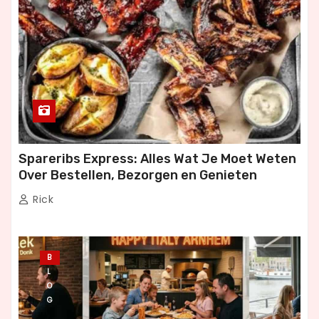
n
g
Spareribs Express: Alles Wat Je Moet Weten
Over Bestellen, Bezorgen en Genieten
Rick
B
L
O
G