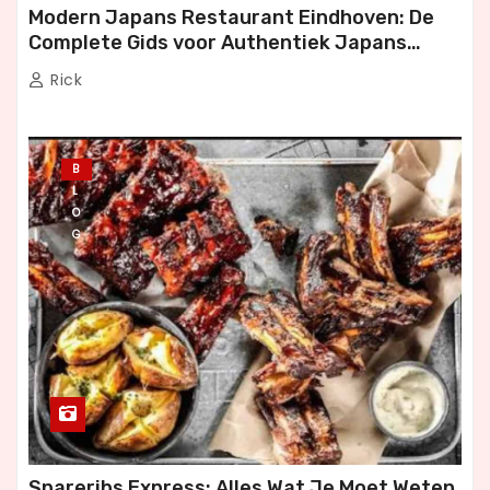
Modern Japans Restaurant Eindhoven: De
Complete Gids voor Authentiek Japans
Dineren
Rick
B
L
O
G
Spareribs Express: Alles Wat Je Moet Weten