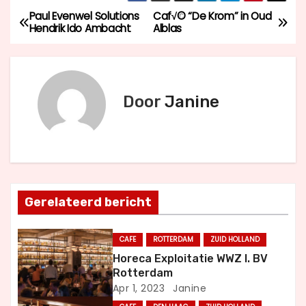
Paul Evenwel Solutions
Caf√© “De Krom” in Oud
B
Hendrik Ido Ambacht
Alblas
e
r
Door
Janine
i
c
h
t
Gerelateerd bericht
n
CAFE
ROTTERDAM
ZUID HOLLAND
a
Horeca Exploitatie WWZ I. BV
Rotterdam
v
Apr 1, 2023
Janine