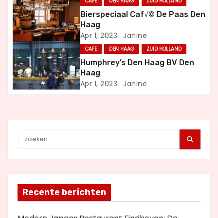
i
CAFE
DEN HAAG
ZUID HOLLAND
Bierspeciaal Caf√© De Paas Den
g
Haag
Apr 1, 2023
Janine
a
CAFE
DEN HAAG
ZUID HOLLAND
t
Humphrey’s Den Haag BV Den
Haag
i
Apr 1, 2023
Janine
e
Recente berichten