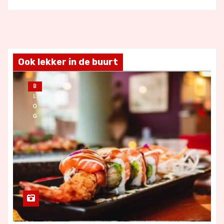
Ook lekker in de buurt
B
L
O
G