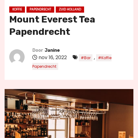
u
KOFFIE
PAPENDRECHT
ZUID HOLLAND
d
Mount Everest Tea
Papendrecht
Door
Janine
nov 16, 2022
,
#Bar
#Koffie
Papendrecht