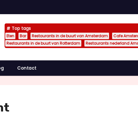
Top tags
Eten
Bar
Restaurants in de buurt van Amsterdam
Cafe Amste
Restaurants in de buurt van Rotterdam
Restaurants nederland Am
og
Contact
ht