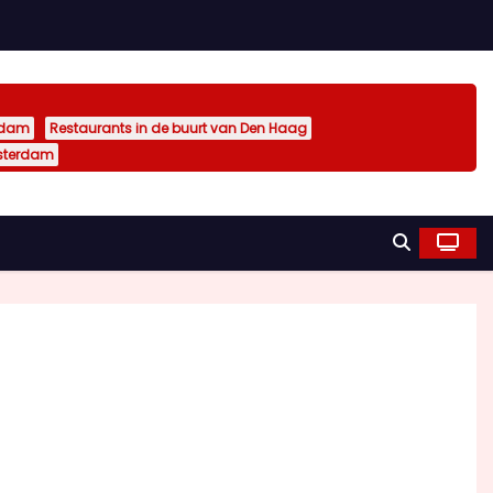
rdam
Restaurants in de buurt van Den Haag
sterdam