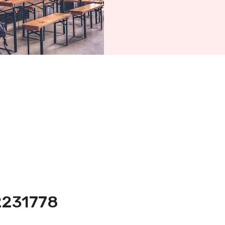
-2231778