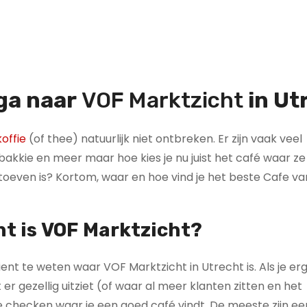
 ga naar
VOF Marktzicht
in Ut
offie
(of thee) natuurlijk niet ontbreken. Er zijn vaak veel
kkie en meer maar hoe kies je nu juist het café waar ze
g toeven is? Kortom, waar en hoe vind je het beste Cafe va
ht is
VOF Marktzicht
?
ient te weten waar VOF Marktzicht in Utrecht is. Als je e
 er gezellig uitziet (of waar al meer klanten zitten en het
 checken waar je een goed café vindt. De meeste zijn e