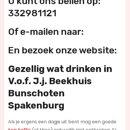
U kunt ons bellen op:
332981121
Of e-mailen naar:
En bezoek onze website:
Gezellig wat drinken in
V.o.f. J.j. Beekhuis
Bunschoten
Spakenburg
Als je ergens een dagje uit bent mag een goede
kop koffie
(of thee) natuurlijk niet ontbreken. Er