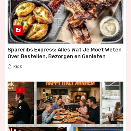
Spareribs Express: Alles Wat Je Moet Weten
Over Bestellen, Bezorgen en Genieten
Rick
B
L
O
G