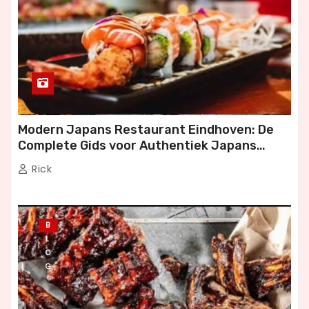
Modern Japans Restaurant Eindhoven: De
Complete Gids voor Authentiek Japans
Dineren
Rick
B
L
O
G