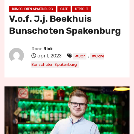
u
BUNSCHOTEN SPAKENBURG
CAFE
UTRECHT
d
V.o.f. J.j. Beekhuis
Bunschoten Spakenburg
Door
Rick
apr 1, 2023
,
#Bar
#Cafe
Bunschoten Spakenburg