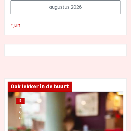
augustus 2026
« jun
Ook lekker in de buurt
B
L
O
G