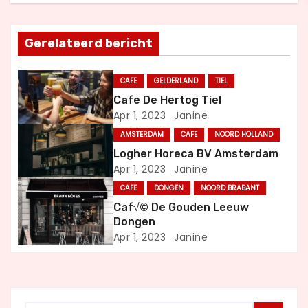
h
t
Gerelateerd bericht
n
CAFE
GELDERLAND
TIEL
a
Cafe De Hertog Tiel
Apr 1, 2023
Janine
v
AMSTERDAM
CAFE
NOORD HOLLAND
i
Logher Horeca BV Amsterdam
Apr 1, 2023
Janine
g
CAFE
DONGEN
NOORD BRABANT
a
Caf√© De Gouden Leeuw
Dongen
t
Apr 1, 2023
Janine
i
e