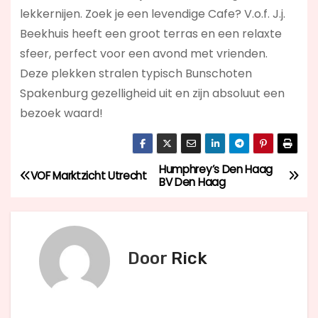
lekkernijen. Zoek je een levendige Cafe? V.o.f. J.j.
Beekhuis
heeft een groot terras en een relaxte
sfeer, perfect voor een avond met vrienden.
Deze plekken stralen typisch Bunschoten
Spakenburg gezelligheid uit en zijn absoluut een
bezoek waard!
Humphrey’s Den Haag
B
VOF Marktzicht Utrecht
BV Den Haag
e
r
Door
Rick
i
c