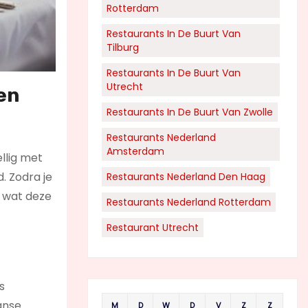
Rotterdam
Restaurants In De Buurt Van
Tilburg
Restaurants In De Buurt Van
Utrecht
en
Restaurants In De Buurt Van Zwolle
Restaurants Nederland
Amsterdam
llig met
. Zodra je
Restaurants Nederland Den Haag
n wat deze
Restaurants Nederland Rotterdam
Restaurant Utrecht
s
aanse
M
D
W
D
V
Z
Z