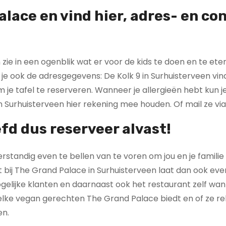
alace en vind hier
, adres- en co
e in een ogenblik wat er voor de kids te doen en te eten
je ook de adresgegevens: De Kolk 9 in Surhuisterveen vi
e tafel te reserveren. Wanneer je allergieën hebt kun je
 Surhuisterveen hier rekening mee houden. Of mail ze via
efd dus reserveer alvast!
rstandig even te bellen van te voren om jou en je familie
t bij The Grand Palace in Surhuisterveen laat dan ook ev
gelijke klanten en daarnaast ook het restaurant zelf wa
welke vegan gerechten The Grand Palace biedt en of ze r
en.