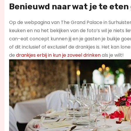
Benieuwd naar wat je te eten 
Op de webpagina van The Grand Palace in Surhuisterv
keuken en na het bekijken van de foto’s wil je niets l
can-eat concept kunnen jij en je gasten je buikje goed
of dit inclusief of exclusief de drankjes is. Het kan l
de
drankjes erbij in kun je zoveel drinken
als je wilt!