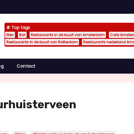
Top tags
Eten
Bar
Restaurants in de buurt van Amsterdam
Cafe Amste
Restaurants in de buurt van Rotterdam
Restaurants nederland Am
og
Contact
urhuisterveen
,
,