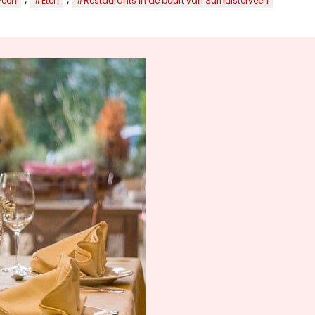
veen
#Eten
#Restaurants in de buurt van Surhuisterveen