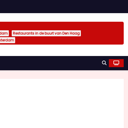
rdam
Restaurants in de buurt van Den Haag
sterdam