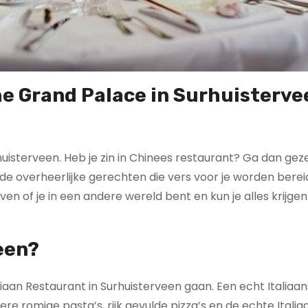
he Grand Palace in Surhuisterve
huisterveen. Heb je zin in Chinees restaurant? Ga dan geze
de overheerlijke gerechten die vers voor je worden bereid
en of je in een andere wereld bent en kun je alles krijge
een?
liaan Restaurant in Surhuisterveen gaan. Een echt Italiaan
ere romige pasta’s, rijk gevulde pizza’s en de echte Itali