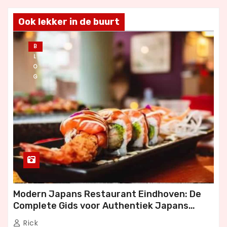
Ook lekker in de buurt
B
L
O
G
Modern Japans Restaurant Eindhoven: De
Complete Gids voor Authentiek Japans
Dineren
Rick