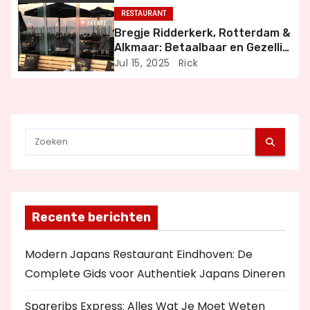
t
RESTAURANT
Bregje Ridderkerk, Rotterdam &
i
Alkmaar: Betaalbaar en Gezellig
Uit Eten
Jul 15, 2025
Rick
e
Recente berichten
Modern Japans Restaurant Eindhoven: De
Complete Gids voor Authentiek Japans Dineren
Spareribs Express: Alles Wat Je Moet Weten