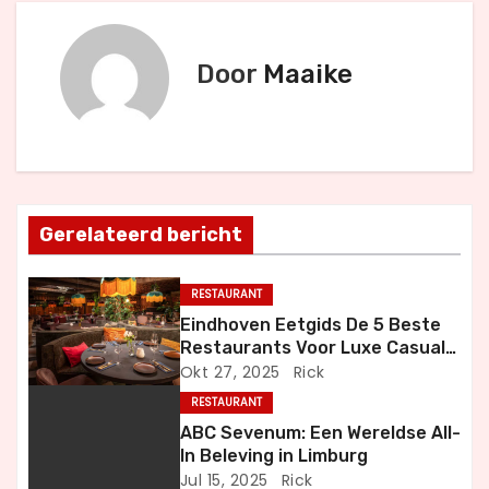
r
i
Door
Maaike
c
h
t
n
Gerelateerd bericht
a
RESTAURANT
v
Eindhoven Eetgids De 5 Beste
Restaurants Voor Luxe Casual
i
en Bijzondere Momenten
Okt 27, 2025
Rick
RESTAURANT
g
ABC Sevenum: Een Wereldse All-
a
In Beleving in Limburg
Jul 15, 2025
Rick