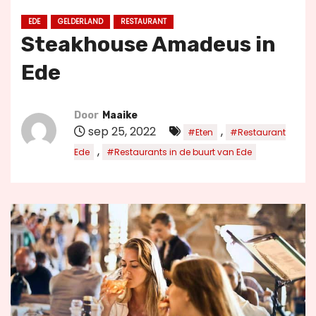
u
EDE
GELDERLAND
RESTAURANT
d
Steakhouse Amadeus in
Ede
Door
Maaike
sep 25, 2022
,
#Eten
#Restaurant
,
Ede
#Restaurants in de buurt van Ede