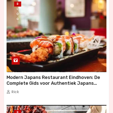
B
L
O
G
Modern Japans Restaurant Eindhoven: De
Complete Gids voor Authentiek Japans
Dineren
Rick
B