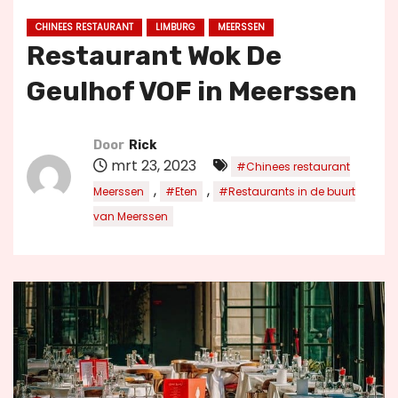
u
CHINEES RESTAURANT
LIMBURG
MEERSSEN
d
Restaurant Wok De
Geulhof VOF in Meerssen
Door
Rick
mrt 23, 2023
#Chinees restaurant
,
,
Meerssen
#Eten
#Restaurants in de buurt
van Meerssen