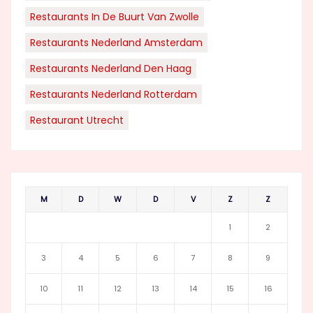
Restaurants In De Buurt Van Zwolle
Restaurants Nederland Amsterdam
Restaurants Nederland Den Haag
Restaurants Nederland Rotterdam
Restaurant Utrecht
M
D
W
D
V
Z
Z
1
2
3
4
5
6
7
8
9
10
11
12
13
14
15
16