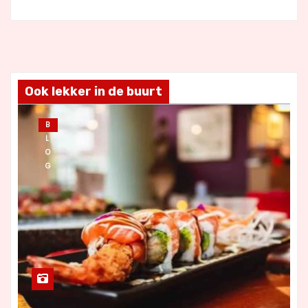
Ook lekker in de buurt
B
L
O
G