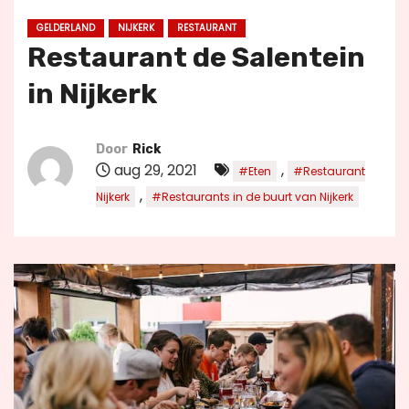
u
GELDERLAND
NIJKERK
RESTAURANT
d
Restaurant de Salentein
in Nijkerk
Door
Rick
aug 29, 2021
,
#Eten
#Restaurant
,
Nijkerk
#Restaurants in de buurt van Nijkerk