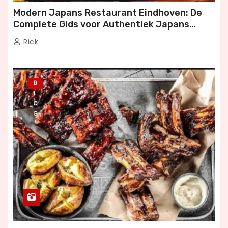
Modern Japans Restaurant Eindhoven: De
Complete Gids voor Authentiek Japans
Dineren
Rick
B
L
O
G