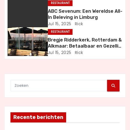
i
RESTAURANT
ABC Sevenum: Een Wereldse All-
g
In Beleving in Limburg
Jul 15, 2025
Rick
a
RESTAURANT
t
Bregje Ridderkerk, Rotterdam &
Alkmaar: Betaalbaar en Gezellig
i
Uit Eten
Jul 15, 2025
Rick
e
Recente berichten