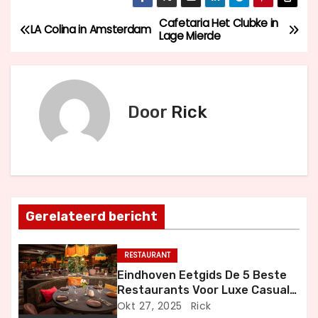
Cafetaria Het Clubke in
B
LA Colina in Amsterdam
Lage Mierde
e
r
Door
Rick
i
c
h
t
Gerelateerd bericht
n
RESTAURANT
a
Eindhoven Eetgids De 5 Beste
Restaurants Voor Luxe Casual
v
en Bijzondere Momenten
Okt 27, 2025
Rick