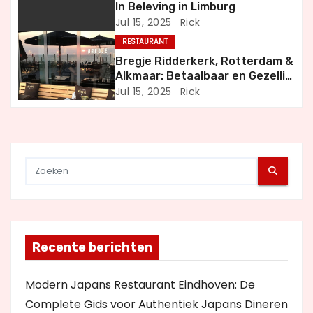
g
In Beleving in Limburg
Jul 15, 2025
Rick
a
RESTAURANT
t
Bregje Ridderkerk, Rotterdam &
Alkmaar: Betaalbaar en Gezellig
i
Uit Eten
Jul 15, 2025
Rick
e
Recente berichten
Modern Japans Restaurant Eindhoven: De
Complete Gids voor Authentiek Japans Dineren