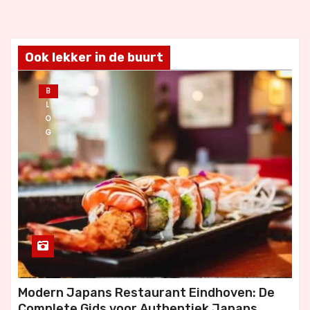
Ook lekker in de buurt
B
L
O
G
Modern Japans Restaurant Eindhoven: De
Complete Gids voor Authentiek Japans