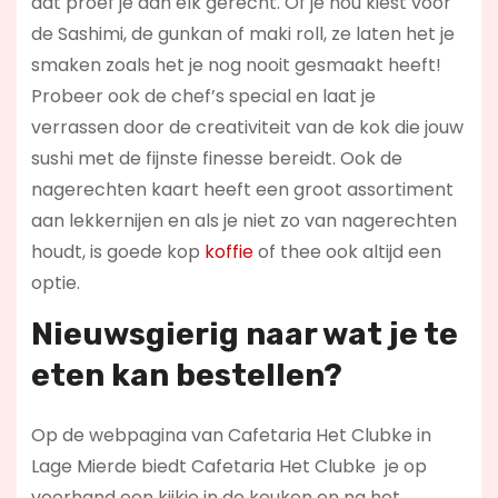
dat proef je aan elk gerecht. Of je nou kiest voor
de Sashimi, de gunkan of maki roll, ze laten het je
smaken zoals het je nog nooit gesmaakt heeft!
Probeer ook de chef’s special en laat je
verrassen door de creativiteit van de kok die jouw
sushi met de fijnste finesse bereidt. Ook de
nagerechten kaart heeft een groot assortiment
aan lekkernijen en als je niet zo van nagerechten
houdt, is goede kop
koffie
of thee ook altijd een
optie.
Nieuwsgierig naar wat je te
eten kan bestellen?
Op de webpagina van Cafetaria Het Clubke in
Lage Mierde biedt Cafetaria Het Clubke je op
voorhand een kijkje in de keuken en na het