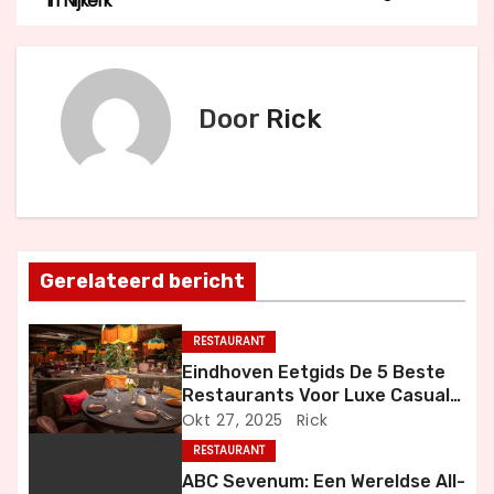
in Nijkerk
e
r
Door
Rick
i
c
h
t
Gerelateerd bericht
n
RESTAURANT
a
Eindhoven Eetgids De 5 Beste
Restaurants Voor Luxe Casual
v
en Bijzondere Momenten
Okt 27, 2025
Rick
i
RESTAURANT
ABC Sevenum: Een Wereldse All-