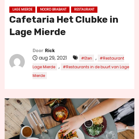
u
LAGE MIERDE
NOORD BRABANT
RESTAURANT
d
Cafetaria Het Clubke in
Lage Mierde
Door
Rick
aug 29, 2021
,
#Eten
#Restaurant
,
Lage Mierde
#Restaurants in de buurt van Lage
Mierde