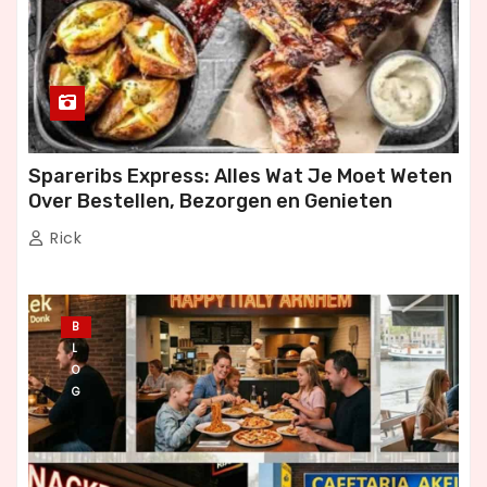
Spareribs Express: Alles Wat Je Moet Weten
Over Bestellen, Bezorgen en Genieten
Rick
B
L
O
G