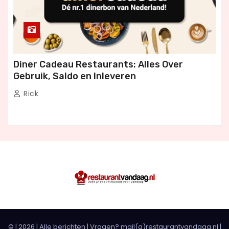
Diner Cadeau Restaurants: Alles Over
Gebruik, Saldo en Inleveren
Rick
© |
2026
|
Alle berichten
| Vragen? mail(a)restaurantvandaag.nl |