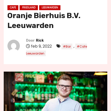
u
CAFE
FRIESLAND
LEEUWARDEN
d
Oranje Bierhuis B.V.
Leeuwarden
Door
Rick
feb 9, 2022
,
#Bar
#Cafe
Leeuwarden