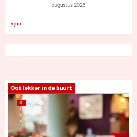
augustus 2026
« jun
Ook lekker in de buurt
B
L
O
G