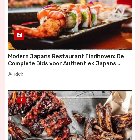
Modern Japans Restaurant Eindhoven: De
Complete Gids voor Authentiek Japans
Dineren
Rick
B
L
O
G