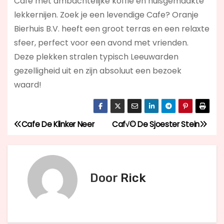
Cafe met ambachtelijke koffie en huisgemaakte
lekkernijen. Zoek je een levendige Cafe? Oranje
Bierhuis B.V.
heeft een groot terras en een relaxte
sfeer, perfect voor een avond met vrienden.
Deze plekken stralen typisch Leeuwarden
gezelligheid uit en zijn absoluut een bezoek
waard!
Cafe De Klinker Neer
Caf√© De Sjoester Stein
B
e
r
Door
Rick
i
c