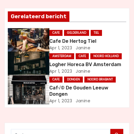
h
Gerelateerd bericht
t
n
CAFE
GELDERLAND
TIEL
Cafe De Hertog Tiel
a
Apr 1, 2023
Janine
v
AMSTERDAM
CAFE
NOORD HOLLAND
Logher Horeca BV Amsterdam
i
Apr 1, 2023
Janine
g
CAFE
DONGEN
NOORD BRABANT
Caf√© De Gouden Leeuw
a
Dongen
Apr 1, 2023
Janine
t
i
e