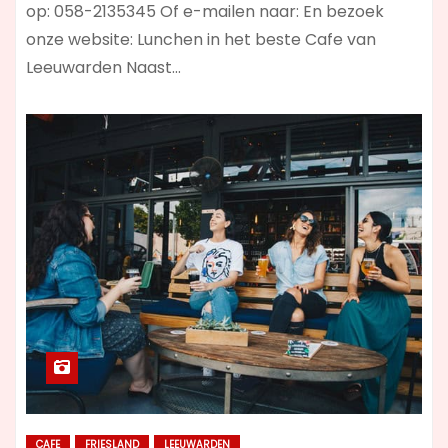
op: 058-2135345 Of e-mailen naar: En bezoek
onze website: Lunchen in het beste Cafe van
Leeuwarden Naast…
CAFE
FRIESLAND
LEEUWARDEN