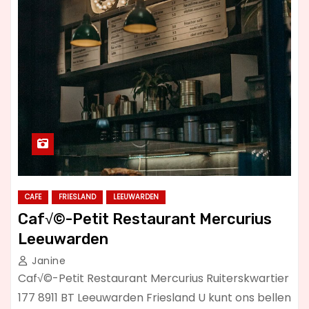
CAFE
FRIESLAND
LEEUWARDEN
Caf√©-Petit Restaurant Mercurius
Leeuwarden
Janine
Caf√©-Petit Restaurant Mercurius Ruiterskwartier
177 8911 BT Leeuwarden Friesland U kunt ons bellen