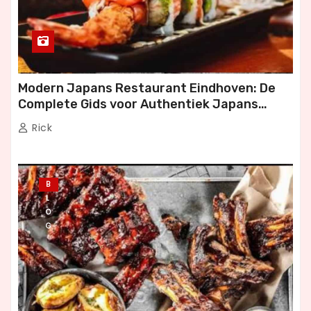
p
a
g
Modern Japans Restaurant Eindhoven: De
Complete Gids voor Authentiek Japans
i
Dineren
Rick
n
e
B
r
L
O
i
G
n
g