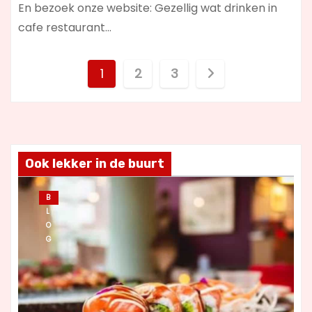
En bezoek onze website: Gezellig wat drinken in
cafe restaurant…
B
1
2
3
e
r
i
Ook lekker in de buurt
c
B
L
h
O
G
t
e
n