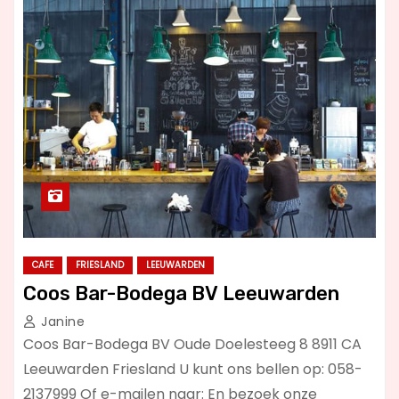
CAFE
FRIESLAND
LEEUWARDEN
Coos Bar-Bodega BV Leeuwarden
Janine
Coos Bar-Bodega BV Oude Doelesteeg 8 8911 CA
Leeuwarden Friesland U kunt ons bellen op: 058-
2137999 Of e-mailen naar: En bezoek onze