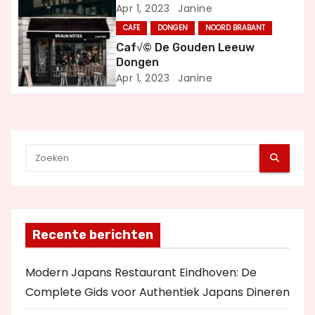
i
Apr 1, 2023
Janine
g
CAFE
DONGEN
NOORD BRABANT
Caf√© De Gouden Leeuw
a
Dongen
Apr 1, 2023
Janine
t
i
e
Recente berichten
Modern Japans Restaurant Eindhoven: De
Complete Gids voor Authentiek Japans Dineren