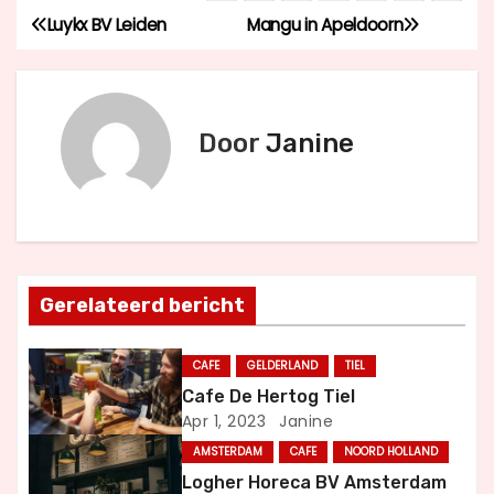
Luykx BV Leiden
Mangu in Apeldoorn
B
e
r
Door
Janine
i
c
h
Gerelateerd bericht
t
n
CAFE
GELDERLAND
TIEL
Cafe De Hertog Tiel
a
Apr 1, 2023
Janine
v
AMSTERDAM
CAFE
NOORD HOLLAND
Logher Horeca BV Amsterdam