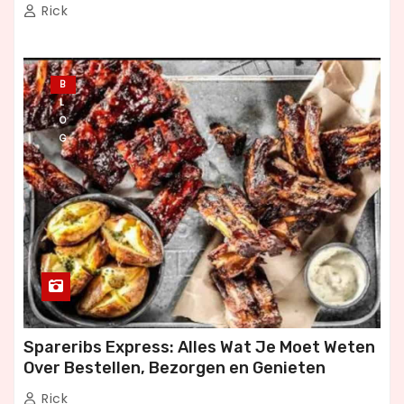
Dineren
Rick
B
L
O
G
Spareribs Express: Alles Wat Je Moet Weten
Over Bestellen, Bezorgen en Genieten
Rick