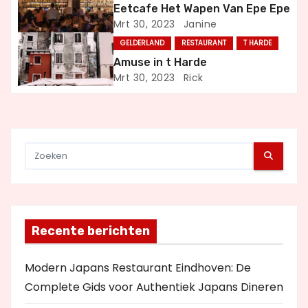
Eetcafe Het Wapen Van Epe Epe
g
Mrt 30, 2023
Janine
GELDERLAND
RESTAURANT
T HARDE
a
Amuse in t Harde
t
Mrt 30, 2023
Rick
i
e
Recente berichten
Modern Japans Restaurant Eindhoven: De
Complete Gids voor Authentiek Japans Dineren