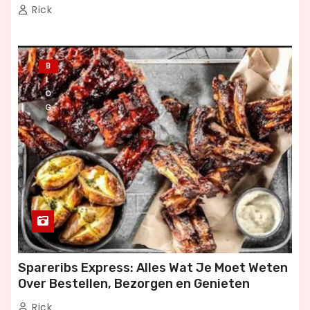
Dineren
Rick
B
L
O
G
Spareribs Express: Alles Wat Je Moet Weten
Over Bestellen, Bezorgen en Genieten
Rick