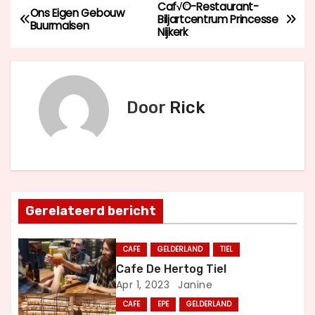
Caf√©-Restaurant-
B
Ons Eigen Gebouw
Biljartcentrum Princesse
Buurmalsen
Nijkerk
e
r
i
Door
Rick
c
h
t
Gerelateerd bericht
n
a
CAFE
GELDERLAND
TIEL
Cafe De Hertog Tiel
v
Apr 1, 2023
Janine
i
CAFE
EPE
GELDERLAND