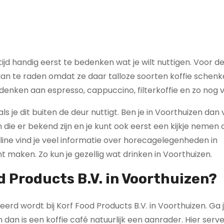
ltijd handig eerst te bedenken wat je wilt nuttigen. Voor d
é aan te raden omdat ze daar talloze soorten koffie schen
 denken aan espresso, cappuccino, filterkoffie en zo nog 
ls je dit buiten de deur nuttigt. Ben je in Voorthuizen dan 
die er bekend zijn en je kunt ook eerst een kijkje nemen 
line vind je veel informatie over horecagelegenheden in
t maken. Zo kun je gezellig wat drinken in Voorthuizen.
od Products B.V. in Voorthuizen?
eerd wordt bij Korf Food Products B.V. in Voorthuizen. Ga 
n dan is een koffie café natuurlijk een aanrader. Hier serv