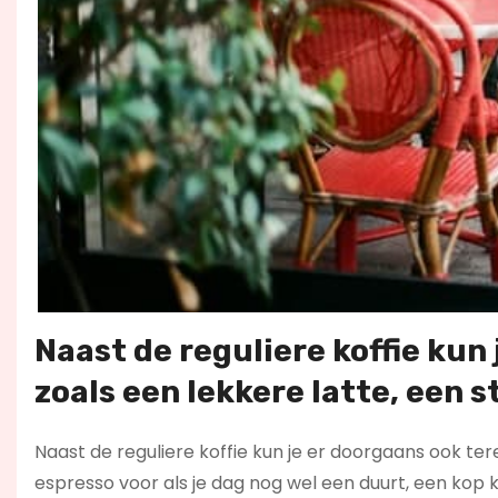
Naast de reguliere koffie kun 
zoals een lekkere latte, een 
Naast de reguliere koffie kun je er doorgaans ook tere
espresso voor als je dag nog wel een duurt, een kop