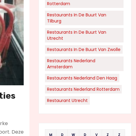
Rotterdam
Restaurants In De Buurt Van
Tilburg
Restaurants In De Buurt Van
Utrecht
Restaurants In De Buurt Van Zwolle
Restaurants Nederland
Amsterdam
Restaurants Nederland Den Haag
Restaurants Nederland Rotterdam
ties
Restaurant Utrecht
erke
oort. Deze
M
D
W
D
V
Z
Z