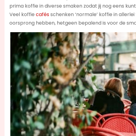
prima koffie in diverse smaken zodat jij nog eens kunt
Veel koffie
cafés
schenken ‘normale’ koffie in allerle
oorsprong hebben, hetgeen bepalend is voor de sma