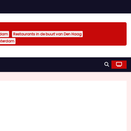
rdam
Restaurants in de buurt van Den Haag
sterdam