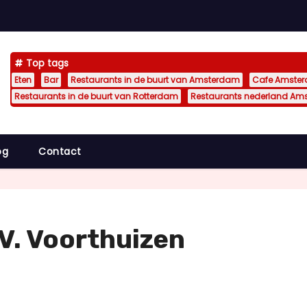
Top tags
Eten
Bar
Restaurants in de buurt van Amsterdam
Cafe Amste
Restaurants in de buurt van Rotterdam
Restaurants nederland Am
og
Contact
V. Voorthuizen