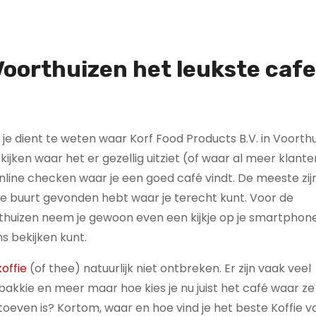
Voorthuizen h
et leukste cafe
je dient te weten waar Korf Food Products B.V. in Voorthui
kijken waar het er gezellig uitziet (of waar al meer klante
line checken waar je een goed café vindt. De meeste zij
 de buurt gevonden hebt waar je terecht kunt. Voor de
huizen neem je gewoon even een kijkje op je smartphone 
s bekijken kunt.
offie
(of thee) natuurlijk niet ontbreken. Er zijn vaak veel
kkie en meer maar hoe kies je nu juist het café waar ze
 toeven is? Kortom, waar en hoe vind je het beste Koffie v