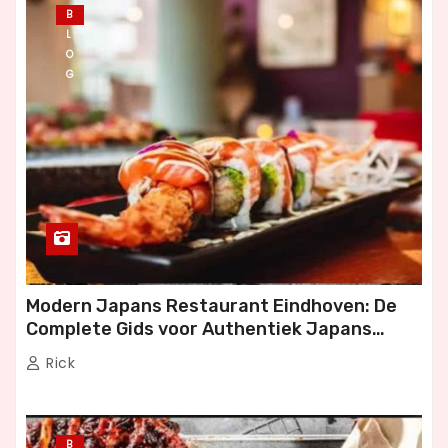
B
L
O
G
Modern Japans Restaurant Eindhoven: De
Complete Gids voor Authentiek Japans
Dineren
Rick
B