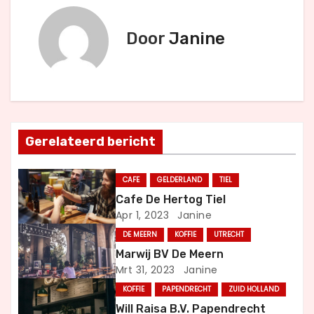
e
r
Door
Janine
i
c
h
Gerelateerd bericht
t
n
CAFE
GELDERLAND
TIEL
Cafe De Hertog Tiel
a
Apr 1, 2023
Janine
v
DE MEERN
KOFFIE
UTRECHT
Marwij BV De Meern
i
Mrt 31, 2023
Janine
g
KOFFIE
PAPENDRECHT
ZUID HOLLAND
Will Raisa B.V. Papendrecht