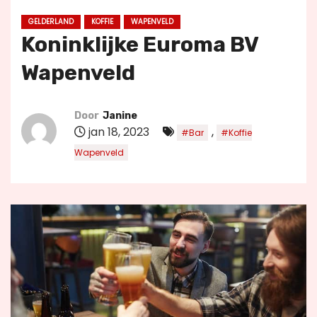
u
GELDERLAND
KOFFIE
WAPENVELD
d
Koninklijke Euroma BV
Wapenveld
Door
Janine
jan 18, 2023
,
#Bar
#Koffie
Wapenveld