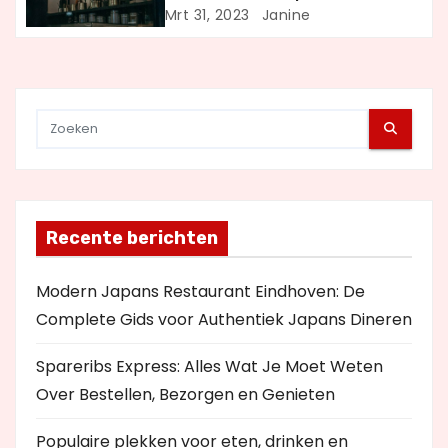
a
Mrt 31, 2023
Janine
t
i
e
Recente berichten
Modern Japans Restaurant Eindhoven: De
Complete Gids voor Authentiek Japans Dineren
Spareribs Express: Alles Wat Je Moet Weten
Over Bestellen, Bezorgen en Genieten
Populaire plekken voor eten, drinken en