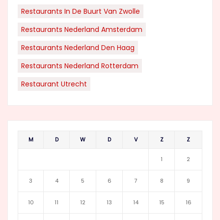
Restaurants In De Buurt Van Zwolle
Restaurants Nederland Amsterdam
Restaurants Nederland Den Haag
Restaurants Nederland Rotterdam
Restaurant Utrecht
M
D
W
D
V
Z
Z
1
2
3
4
5
6
7
8
9
10
11
12
13
14
15
16