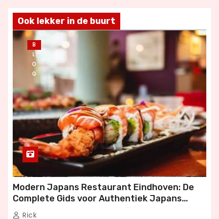
Ook lekker in de buurt
B
L
O
G
Modern Japans Restaurant Eindhoven: De
Complete Gids voor Authentiek Japans
Dineren
Rick