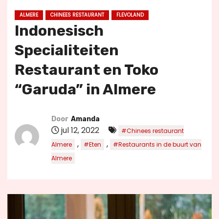
u
ALMERE
CHINEES RESTAURANT
FLEVOLAND
d
Indonesisch
Specialiteiten
Restaurant en Toko
“Garuda” in Almere
Door
Amanda
jul 12, 2022
#Chinees restaurant
,
,
Almere
#Eten
#Restaurants in de buurt van
Almere