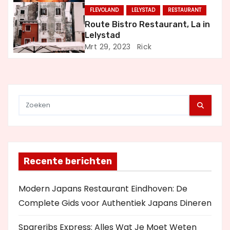
FLEVOLAND
LELYSTAD
RESTAURANT
i
Route Bistro Restaurant, La in
Lelystad
e
Mrt 29, 2023
Rick
Recente berichten
Modern Japans Restaurant Eindhoven: De
Complete Gids voor Authentiek Japans Dineren
Spareribs Express: Alles Wat Je Moet Weten