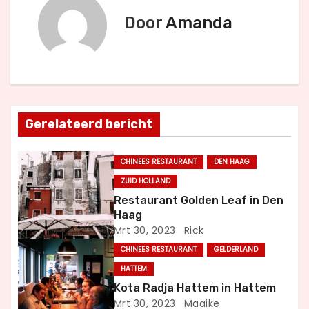
i
Door
Amanda
c
h
t
Gerelateerd bericht
n
a
CHINEES RESTAURANT
DEN HAAG
ZUID HOLLAND
v
Restaurant Golden Leaf in Den
Haag
i
Mrt 30, 2023
Rick
g
CHINEES RESTAURANT
GELDERLAND
HATTEM
a
Kota Radja Hattem in Hattem
t
Mrt 30, 2023
Maaike