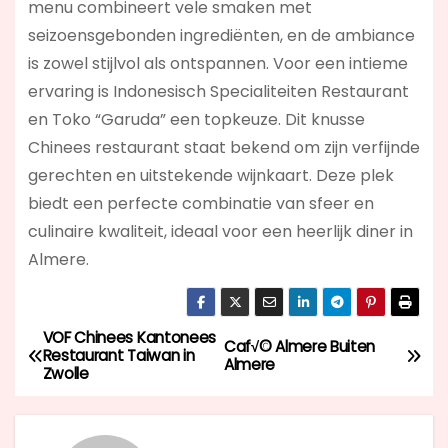
menu combineert vele smaken met
seizoensgebonden ingrediënten, en de ambiance
is zowel stijlvol als ontspannen. Voor een intieme
ervaring is Indonesisch Specialiteiten Restaurant
en Toko “Garuda” een topkeuze. Dit knusse
Chinees restaurant staat bekend om zijn verfijnde
gerechten en uitstekende wijnkaart. Deze plek
biedt een perfecte combinatie van sfeer en
culinaire kwaliteit, ideaal voor een heerlijk diner in
Almere.
VOF Chinees Kantonees
B
Caf√© Almere Buiten
Restaurant Taiwan in
Almere
Zwolle
e
r