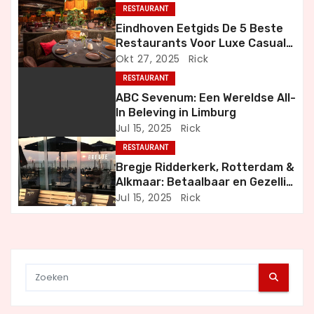
RESTAURANT
a
Eindhoven Eetgids De 5 Beste
Restaurants Voor Luxe Casual
v
en Bijzondere Momenten
Okt 27, 2025
Rick
i
RESTAURANT
ABC Sevenum: Een Wereldse All-
g
In Beleving in Limburg
Jul 15, 2025
Rick
a
RESTAURANT
t
Bregje Ridderkerk, Rotterdam &
Alkmaar: Betaalbaar en Gezellig
i
Uit Eten
Jul 15, 2025
Rick
e