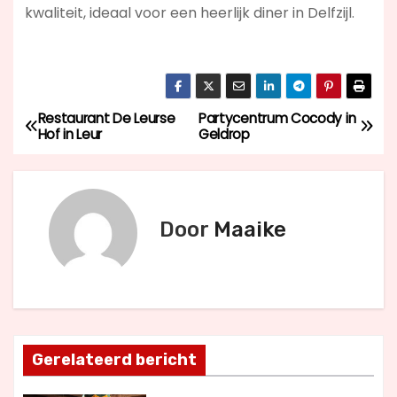
kwaliteit, ideaal voor een heerlijk diner in Delfzijl.
Restaurant De Leurse
Partycentrum Cocody in
B
Hof in Leur
Geldrop
e
r
Door
Maaike
i
c
h
t
Gerelateerd bericht
n