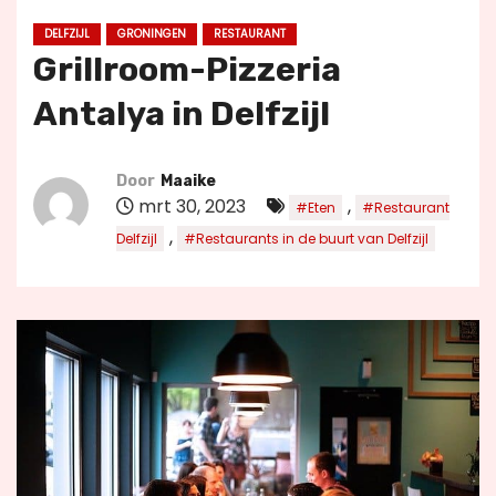
u
DELFZIJL
GRONINGEN
RESTAURANT
d
Grillroom-Pizzeria
Antalya in Delfzijl
Door
Maaike
mrt 30, 2023
,
#Eten
#Restaurant
,
Delfzijl
#Restaurants in de buurt van Delfzijl