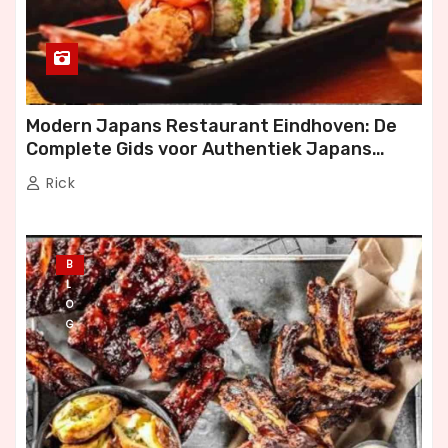
Modern Japans Restaurant Eindhoven: De
Complete Gids voor Authentiek Japans
Dineren
Rick
B
L
O
G