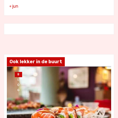
« jun
Ook lekker in de buurt
B
L
O
G