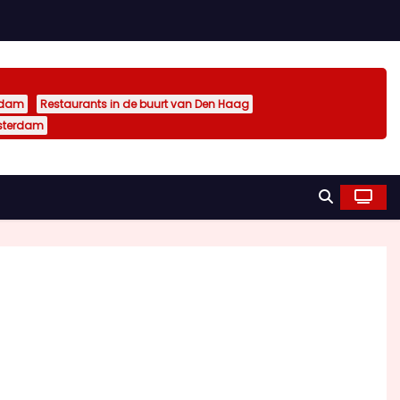
rdam
Restaurants in de buurt van Den Haag
sterdam