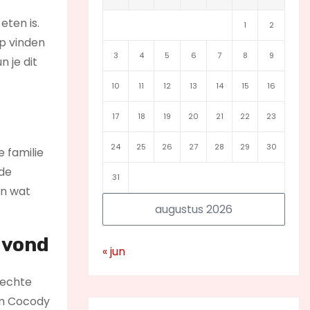
eten is.
1
2
p vinden
3
4
5
6
7
8
9
 je dit
10
11
12
13
14
15
16
17
18
19
20
21
22
23
24
25
26
27
28
29
30
e familie
 de
31
en wat
augustus 2026
avond
« jun
 echte
um Cocody