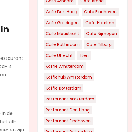
Cafe Arnhem
Cafe Breda
Cafe Den Haag
Cafe Eindhoven
Cafe Groningen
Cafe Haarlem
in
Cafe Maastricht
Cafe Nijmegen
Cafe Rotterdam
Cafe Tilburg
Cafe Utrecht
Eten
 restaurant
dy is
Koffie Amsterdam
ben
Koffiehuis Amsterdam
Koffie Rotterdam
Restaurant Amsterdam
Restaurant Den Haag
 in de
Restaurant Eindhoven
het all-
rieven zijn
Restaurant Rotterdam