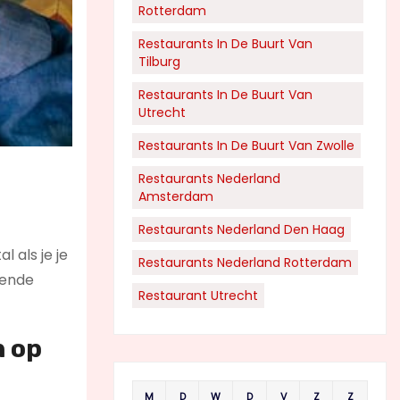
Rotterdam
Restaurants In De Buurt Van
Tilburg
Restaurants In De Buurt Van
Utrecht
Restaurants In De Buurt Van Zwolle
Restaurants Nederland
Amsterdam
Restaurants Nederland Den Haag
 als je je
Restaurants Nederland Rotterdam
llende
Restaurant Utrecht
n op
M
D
W
D
V
Z
Z