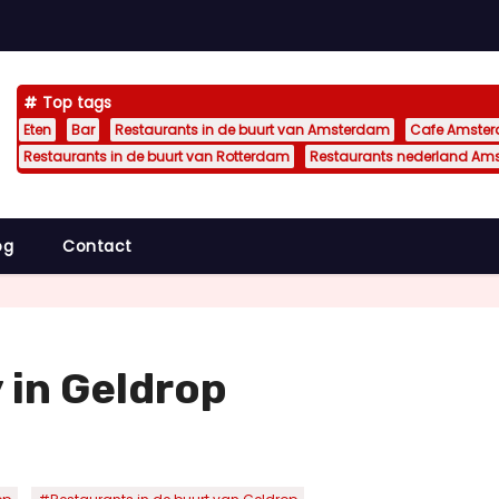
Top tags
Eten
Bar
Restaurants in de buurt van Amsterdam
Cafe Amste
Restaurants in de buurt van Rotterdam
Restaurants nederland Am
og
Contact
in Geldrop
,