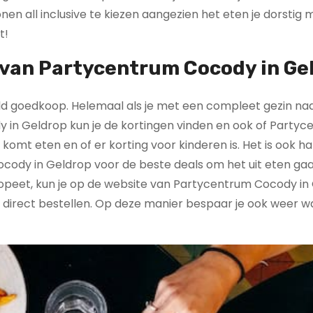
 lonen all inclusive te kiezen aangezien het eten je dorstig
t!
e van Partycentrum Cocody in Ge
paald goedkoop. Helemaal als je met een compleet gezin na
 in Geldrop kun je de kortingen vinden en ook of Party
omt eten en of er korting voor kinderen is. Het is ook h
cody in Geldrop voor de beste deals om het uit eten ga
en opeet, kun je op de website van Partycentrum Cocody i
ok direct bestellen. Op deze manier bespaar je ook weer w