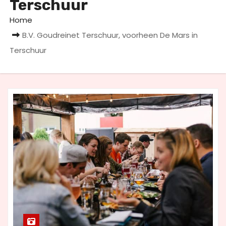
Terschuur
u
d
Home
B.V. Goudreinet Terschuur, voorheen De Mars in
Terschuur