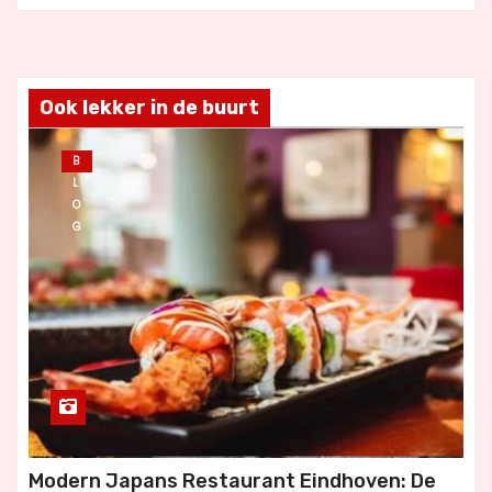
Ook lekker in de buurt
B
L
O
G
Modern Japans Restaurant Eindhoven: De