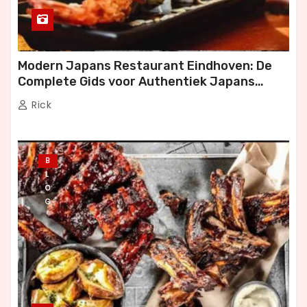
p
a
g
Modern Japans Restaurant Eindhoven: De
Complete Gids voor Authentiek Japans
i
Dineren
Rick
n
e
B
r
L
O
i
G
n
g