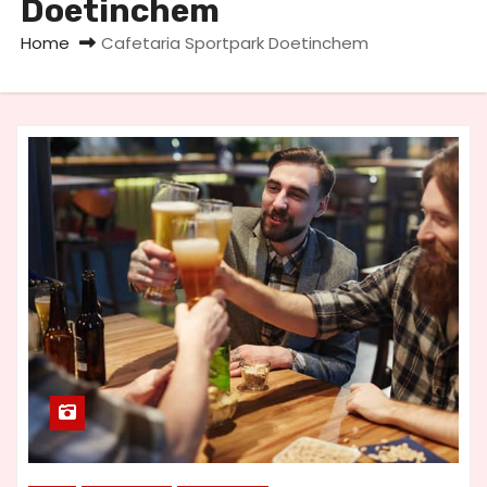
Doetinchem
u
d
Home
Cafetaria Sportpark Doetinchem