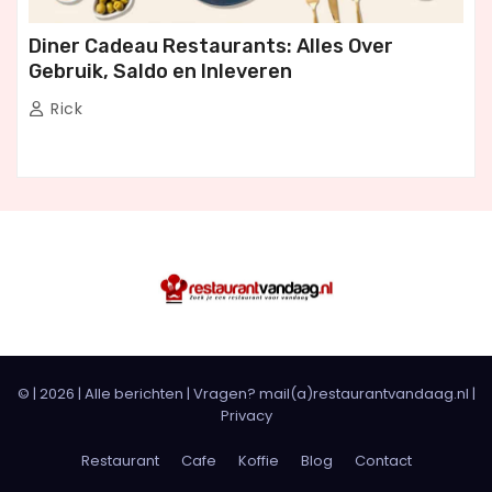
Diner Cadeau Restaurants: Alles Over
Gebruik, Saldo en Inleveren
Rick
© |
2026
|
Alle berichten
| Vragen? mail(a)restaurantvandaag.nl |
Privacy
Restaurant
Cafe
Koffie
Blog
Contact