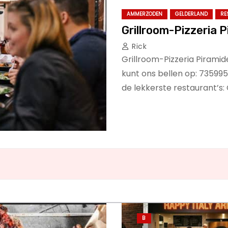
AMMERZODEN
GELDERLAND
RE
Grillroom-Pizzeria 
Rick
Grillroom-Pizzeria Piram
kunt ons bellen op: 735995
de lekkerste restaurant’s
B