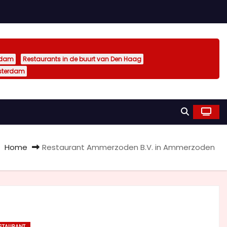
rdam
Restaurants in de buurt van Den Haag
sterdam
Home
Restaurant Ammerzoden B.V. in Ammerzoden
STAURANT