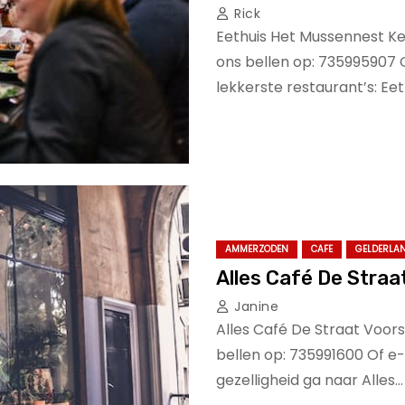
Rick
Eethuis Het Mussennest K
ons bellen op: 735995907 
lekkerste restaurant’s: Ee
AMMERZODEN
CAFE
GELDERLA
Alles Café De Stra
Janine
Alles Café De Straat Voo
bellen op: 735991600 Of e
gezelligheid ga naar Alles…