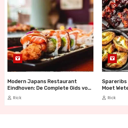
L
L
O
O
G
G
Modern Japans Restaurant
Spareribs 
Eindhoven: De Complete Gids voor
Moet Wete
Authentiek Japans Dineren
Bezorgen 
Rick
Rick