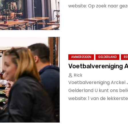
website: Op zoek naar gez
AMMERZODEN
GELDERLAND
RE
Voetbalvereniging 
Rick
Voetbalvereniging Arckel
Gelderland U kunt ons bel
website: 1 van de lekkerst