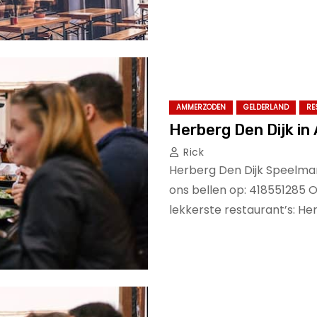
AMMERZODEN
GELDERLAND
RE
Herberg Den Dijk i
Rick
Herberg Den Dijk Speelm
ons bellen op: 418551285 O
lekkerste restaurant’s: He