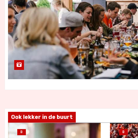
Ook lekker in de buurt
B
B