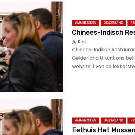
AMMERZODEN
GELDERLAND
RE
Chinees-Indisch Re
Rick
Chinees-Indisch Restauran
Gelderland U kunt ons bel
website: 1 van de lekkerst
AMMERZODEN
GELDERLAND
RE
Eethuis Het Musse