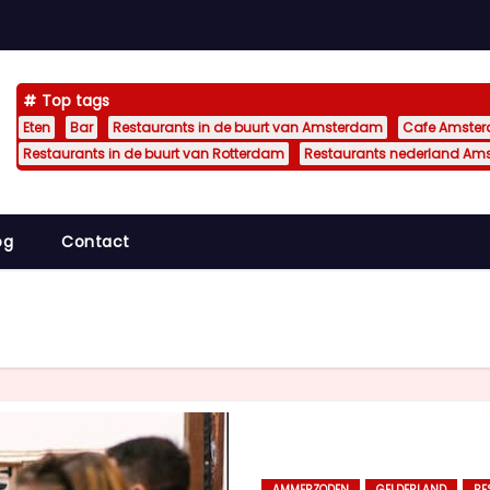
Top tags
Eten
Bar
Restaurants in de buurt van Amsterdam
Cafe Amste
Restaurants in de buurt van Rotterdam
Restaurants nederland Am
og
Contact
AMMERZODEN
GELDERLAND
RE