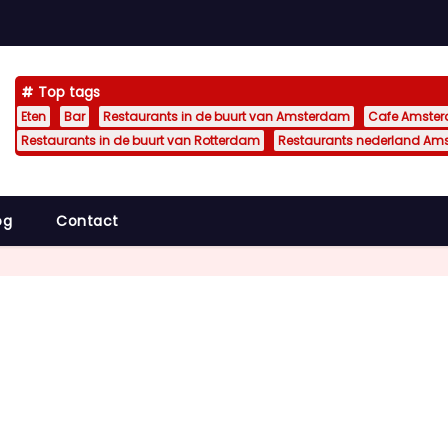
Top tags
Eten
Bar
Restaurants in de buurt van Amsterdam
Cafe Amste
Restaurants in de buurt van Rotterdam
Restaurants nederland Am
og
Contact