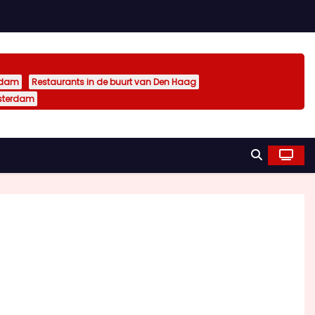
rdam
Restaurants in de buurt van Den Haag
sterdam