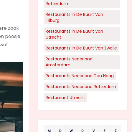
Rotterdam
Restaurants In De Buurt Van
Tilburg
ere zaak
Restaurants In De Buurt Van
en poosje
Utrecht
 wat
Restaurants In De Buurt Van Zwolle
Restaurants Nederland
Amsterdam
Restaurants Nederland Den Haag
Restaurants Nederland Rotterdam
Restaurant Utrecht
M
D
W
D
V
Z
Z