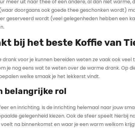
eur meer uit naar thee of een andere, al dan niet warme, 
zen (waar doorgaans ook goede thee geschonken wordt) ma
wat er geserveerd wordt (veel gelegenheden hebben een ka
n.
kt bij het beste Koffie van Tie
ere drank voor je kunnen bereiden weten ze vaak ook veel 
 kom je nog eens wat te weten over de warme drank. Op d
 bepalen welke smaak je het lekkerst vindt.
 belangrijke rol
eer en inrichting. Is de inrichting helemaal naar jouw sma
epaalde gelegenheid kiezen. Ook de sfeer speelt hierbij nat
ttig voelt na binnenkomst en waar je een warm welkom krijg