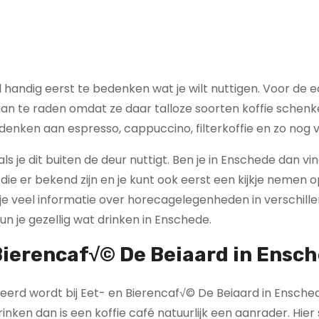
ijd handig eerst te bedenken wat je wilt nuttigen. Voor de 
é aan te raden omdat ze daar talloze soorten koffie schen
 denken aan espresso, cappuccino, filterkoffie en zo nog 
ls je dit buiten de deur nuttigt. Ben je in Enschede dan vin
e er bekend zijn en je kunt ook eerst een kijkje nemen o
 je veel informatie over horecagelegenheden in verschill
n je gezellig wat drinken in Enschede.
 Bierencaf√© De Beiaard in Ensc
veerd wordt bij Eet- en Bierencaf√© De Beiaard in Ensched
rinken dan is een koffie café natuurlijk een aanrader. Hie