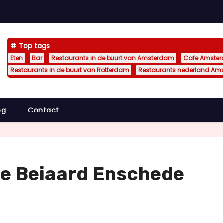
Top tags
Eten
Bar
Restaurants in de buurt van Amsterdam
Cafe Amste
Restaurants in de buurt van Rotterdam
Restaurants nederland Am
og
Contact
De Beiaard Enschede