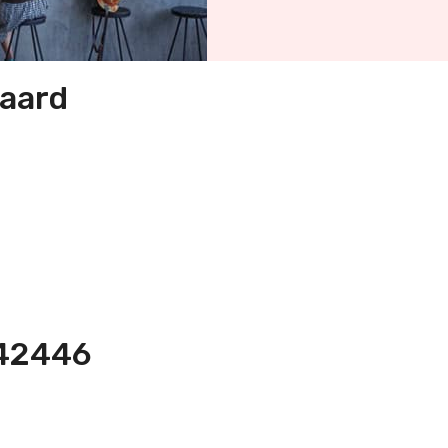
iaard
342446