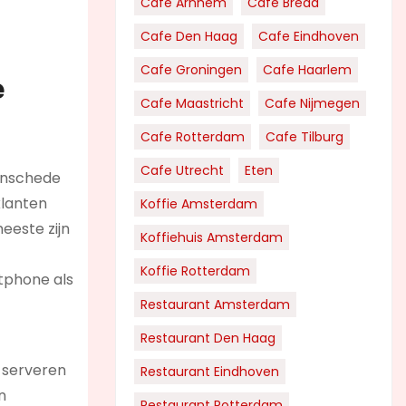
Cafe Arnhem
Cafe Breda
Cafe Den Haag
Cafe Eindhoven
Cafe Groningen
Cafe Haarlem
e
Cafe Maastricht
Cafe Nijmegen
Cafe Rotterdam
Cafe Tilburg
Cafe Utrecht
Eten
 Enschede
klanten
Koffie Amsterdam
eeste zijn
Koffiehuis Amsterdam
Koffie Rotterdam
tphone als
Restaurant Amsterdam
Restaurant Den Haag
 serveren
Restaurant Eindhoven
n
Restaurant Rotterdam