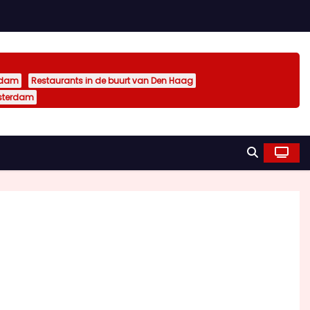
rdam
Restaurants in de buurt van Den Haag
sterdam