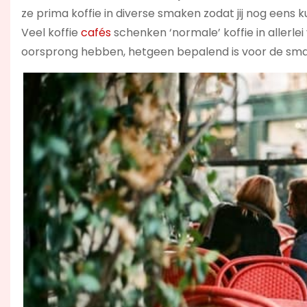
ze prima koffie in diverse smaken zodat jij nog eens k
Veel koffie
cafés
schenken ‘normale’ koffie in allerle
oorsprong hebben, hetgeen bepalend is voor de sma