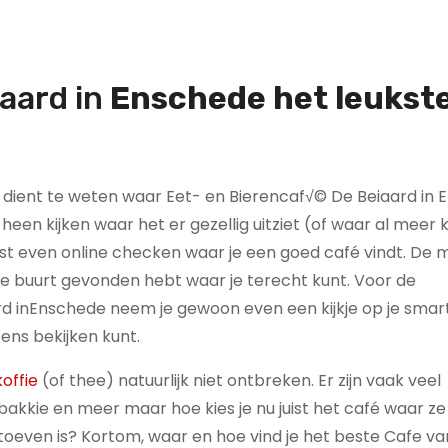
aard in
Enschede h
et leukst
e dient te weten waar Eet- en Bierencaf√© De Beiaard in
je heen kijken waar het er gezellig uitziet (of waar al meer 
t even online checken waar je een goed café vindt. De m
 de buurt gevonden hebt waar je terecht kunt. Voor de
d inEnschede neem je gewoon even een kijkje op je smar
ens bekijken kunt.
offie
(of thee) natuurlijk niet ontbreken. Er zijn vaak veel
kkie en meer maar hoe kies je nu juist het café waar ze
g toeven is? Kortom, waar en hoe vind je het beste Cafe va