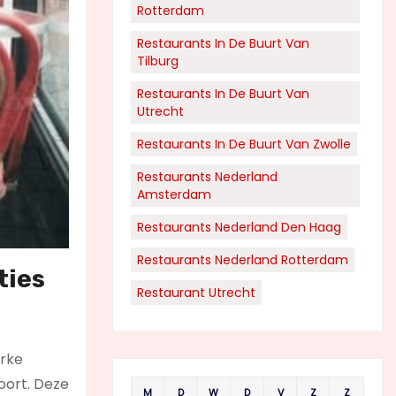
Rotterdam
Restaurants In De Buurt Van
Tilburg
Restaurants In De Buurt Van
Utrecht
Restaurants In De Buurt Van Zwolle
Restaurants Nederland
Amsterdam
Restaurants Nederland Den Haag
Restaurants Nederland Rotterdam
ties
Restaurant Utrecht
erke
oort. Deze
M
D
W
D
V
Z
Z