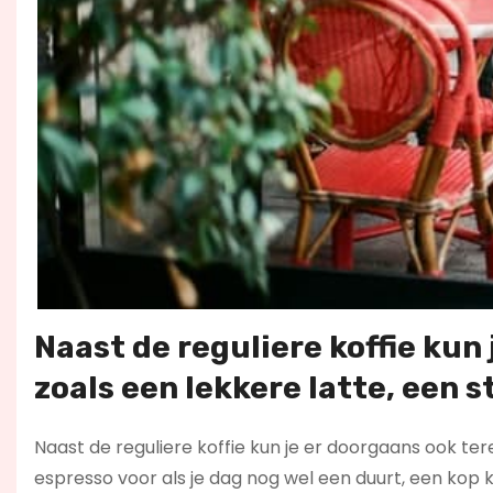
Naast de reguliere koffie kun 
zoals een lekkere latte, een 
Naast de reguliere koffie kun je er doorgaans ook tere
espresso voor als je dag nog wel een duurt, een kop