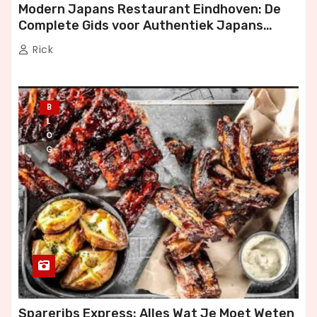
g
Modern Japans Restaurant Eindhoven: De
Complete Gids voor Authentiek Japans
i
Dineren
Rick
n
e
B
r
L
O
i
G
n
g
Spareribs Express: Alles Wat Je Moet Weten