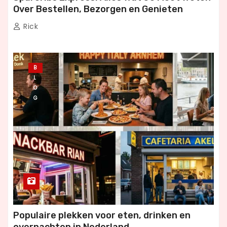
Over Bestellen, Bezorgen en Genieten
Rick
B
L
O
G
Populaire plekken voor eten, drinken en