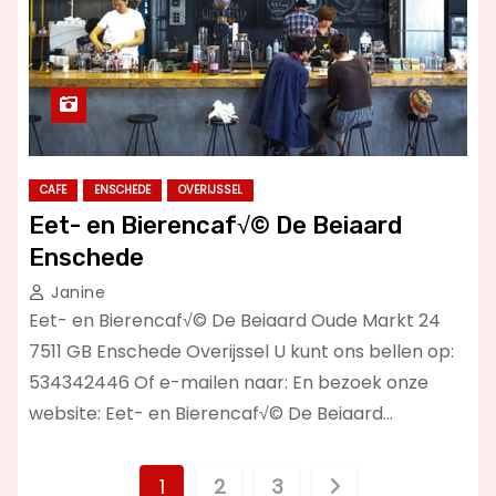
CAFE
ENSCHEDE
OVERIJSSEL
Eet- en Bierencaf√© De Beiaard
Enschede
Janine
Eet- en Bierencaf√© De Beiaard Oude Markt 24
7511 GB Enschede Overijssel U kunt ons bellen op:
534342446 Of e-mailen naar: En bezoek onze
website: Eet- en Bierencaf√© De Beiaard…
B
1
2
3