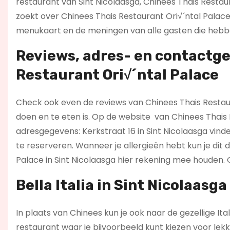
restaurant van Sint Nicolaasga, Chinees Thais Restaura
zoekt over Chinees Thais Restaurant Ori√´ntal Palace
menukaart en de meningen van alle gasten die hebben
Reviews, adres- en contactge
Restaurant Ori√´ntal Palace
Check ook even de reviews van Chinees Thais Restaura
doen en te eten is. Op de website
van Chinees Thais R
adresgegevens: Kerkstraat 16 in Sint Nicolaasga vind
te reserveren. Wanneer je allergieën hebt kun je dit
Palace in Sint Nicolaasga hier rekening mee houden. O
Bella Italia in Sint Nicolaasg
In plaats van Chinees kun je ook naar de gezellige Ita
restaurant waar je bijvoorbeeld kunt kiezen voor lekk