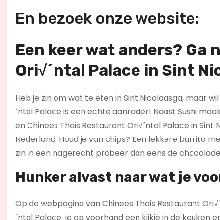
En bezoek onze website:
Een keer wat anders? Ga 
Ori√´ntal Palace in Sint Ni
Heb je zin om wat te eten in Sint Nicolaasga, maar wi
´ntal Palace is een echte aanrader! Naast Sushi maa
en Chinees Thais Restaurant Ori√´ntal Palace in Sint
Nederland. Houd je van chips? Een lekkere burrito me
zin in een nagerecht probeer dan eens de chocolade 
Hunker alvast naar wat je voo
Op de webpagina van Chinees Thais Restaurant Ori√´n
´ntal Palace je op voorhand een kijkje in de keuken en 