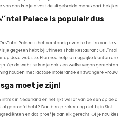
te van dan kun je alvast de uitgebreide menukaart bekijke
´ntal Palace is populair dus
Ori√´ntal Palace is het verstandig even te bellen van te 
 Als je gegeten hebt bij Chinees Thais Restaurant Ori√´ntal
er op deze website. Hiermee help je mogelijke klanten en
ijn. Op de website kun je ook zien welke vegan gerechte
kening houden met lactose intolerantie en zwangere vrouw
sga moet je zijn!
intrek in Nederland en het lijkt wel of van de een op de 
i al geproefd hebt? Dan ben je zeker nog niet bij in Sint
grediënten en dat proef je aan elk gerecht. Of je nou kie