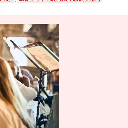
olaasga
#Restaurants in de buurt van Sint Nicolaasga