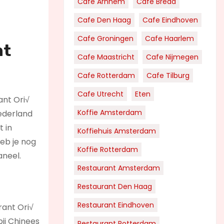
Cafe Arnhem
Cafe Breda
Cafe Den Haag
Cafe Eindhoven
Cafe Groningen
Cafe Haarlem
nt
Cafe Maastricht
Cafe Nijmegen
Cafe Rotterdam
Cafe Tilburg
Cafe Utrecht
Eten
ant Ori√
Koffie Amsterdam
Nederland
t in
Koffiehuis Amsterdam
Heb je nog
Koffie Rotterdam
aneel.
Restaurant Amsterdam
Restaurant Den Haag
Restaurant Eindhoven
rant Ori√
bij Chinees
Restaurant Rotterdam