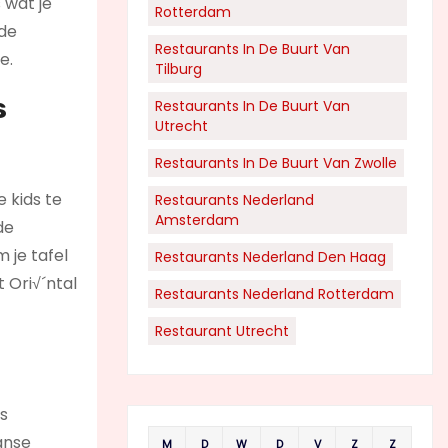
 wat je
Rotterdam
 de
Restaurants In De Buurt Van
e.
Tilburg
s
Restaurants In De Buurt Van
Utrecht
Restaurants In De Buurt Van Zwolle
 kids te
Restaurants Nederland
Amsterdam
de
 je tafel
Restaurants Nederland Den Haag
 Ori√´ntal
Restaurants Nederland Rotterdam
Restaurant Utrecht
ns
aanse
M
D
W
D
V
Z
Z