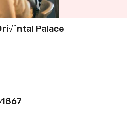
ri√´ntal Palace
31867