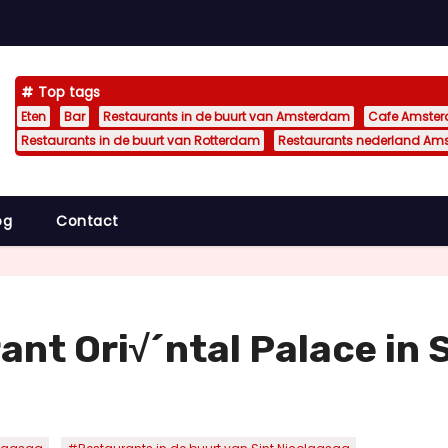
Top tags
Eten
Bar
Restaurants in de buurt van Amsterdam
Cafe Amste
Restaurants in de buurt van Rotterdam
Restaurants nederland Am
og
Contact
ant Ori√´ntal Palace in 
,