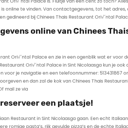
nt Ori√´ntal Palace is. Fluitje van een cent zo toch? Alles
 is online te vinden. Van contactgegevens, tot het adres,
 gedineerd bij Chinees Thais Restaurant Ori√´ntal Palac
gevens online van Chinees Thai
nt Ori√´ntal Palace en zie in een ogenblik wat er voor de
estaurant Ori√´ntal Palace in Sint Nicolaasga kun je ook 
en voor je navigatie en een telefoonnummer: 513431867 om
 doorgeven en dan zal de kok van Chinees Thais Restaurant
f mail ze via
a reserveer een plaatsje!
liaan Restaurant in Sint Nicolaasga gaan. Een echt Italiaa
ere romige pasta’s, rijk gevulde pizza’s en de echte Itali