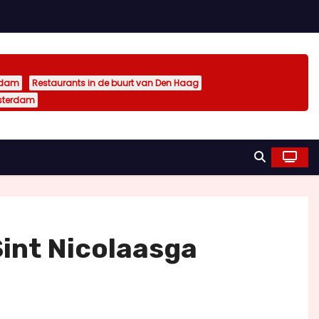
rdam
Restaurants in de buurt van Den Haag
sterdam
Sint Nicolaasga