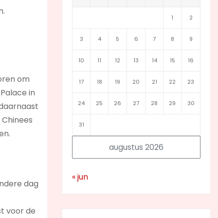
n.
1
2
3
4
5
6
7
8
9
10
11
12
13
14
15
16
voren om
17
18
19
20
21
22
23
 Palace in
24
25
26
27
28
29
30
 daarnaast
n Chinees
31
en.
augustus 2026
« jun
andere dag
st voor de