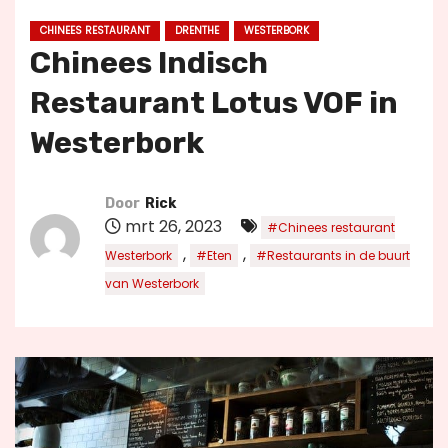
u
CHINEES RESTAURANT
DRENTHE
WESTERBORK
d
Chinees Indisch
Restaurant Lotus VOF in
Westerbork
Door
Rick
mrt 26, 2023
#Chinees restaurant
,
,
Westerbork
#Eten
#Restaurants in de buurt
van Westerbork