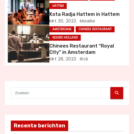
HATTEM
a
Kota Radja Hattem in Hattem
t
Mrt 30, 2023
Maaike
AMSTERDAM
CHINEES RESTAURANT
i
NOORD HOLLAND
e
Chinees Restaurant “Royal
City” in Amsterdam
Mrt 28, 2023
Rick
Recente berichten