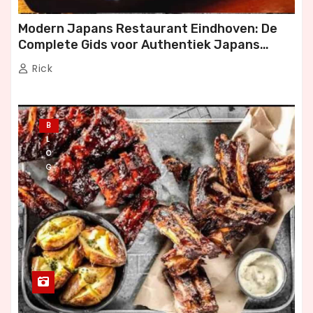
Modern Japans Restaurant Eindhoven: De
Complete Gids voor Authentiek Japans
Dineren
Rick
B
L
O
G