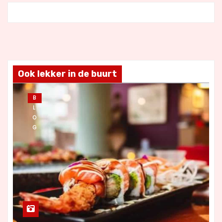
Ook lekker in de buurt
B
L
O
G