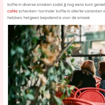
koffie in diverse smaken zodat jij nog eens kunt geniet
cafés
schenken ‘normale’ koffie in allerlei varianten
hebben, hetgeen bepalend is voor de smaak.