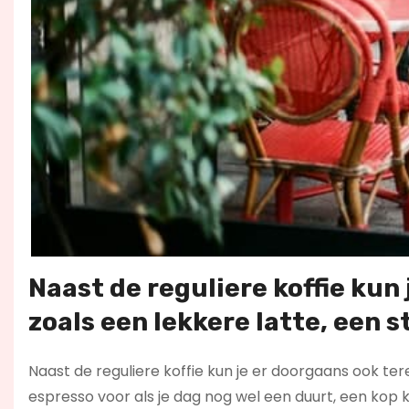
Naast de reguliere koffie kun 
zoals een lekkere latte, een 
Naast de reguliere koffie kun je er doorgaans ook tere
espresso voor als je dag nog wel een duurt, een kop