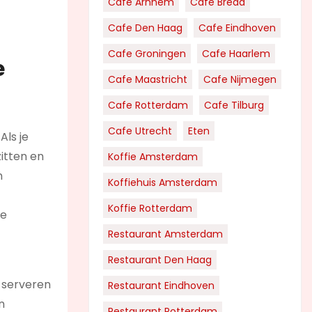
Cafe Arnhem
Cafe Breda
Cafe Den Haag
Cafe Eindhoven
Cafe Groningen
Cafe Haarlem
e
Cafe Maastricht
Cafe Nijmegen
Cafe Rotterdam
Cafe Tilburg
Cafe Utrecht
Eten
Als je
zitten en
Koffie Amsterdam
n
Koffiehuis Amsterdam
Koffie Rotterdam
je
Restaurant Amsterdam
Restaurant Den Haag
 serveren
Restaurant Eindhoven
n
Restaurant Rotterdam