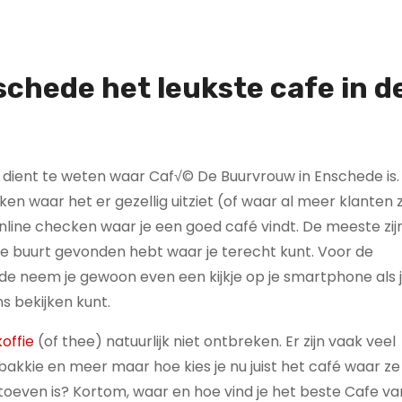
schede h
et leukste cafe in d
 dient te weten waar Caf√© De Buurvrouw in Enschede is. 
jken waar het er gezellig uitziet (of waar al meer klanten 
line checken waar je een goed café vindt. De meeste zij
 de buurt gevonden hebt waar je terecht kunt. Voor de
 neem je gewoon even een kijkje op je smartphone als 
s bekijken kunt.
offie
(of thee) natuurlijk niet ontbreken. Er zijn vaak veel
kkie en meer maar hoe kies je nu juist het café waar ze
g toeven is? Kortom, waar en hoe vind je het beste Cafe va