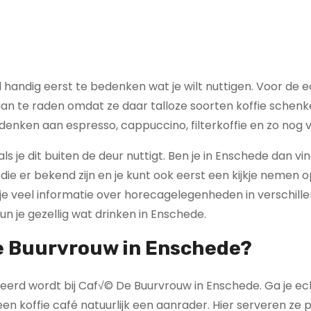
ijd handig eerst te bedenken wat je wilt nuttigen. Voor de 
é aan te raden omdat ze daar talloze soorten koffie schen
 denken aan espresso, cappuccino, filterkoffie en zo nog 
ls je dit buiten de deur nuttigt. Ben je in Enschede dan vin
e er bekend zijn en je kunt ook eerst een kijkje nemen o
 je veel informatie over horecagelegenheden in verschill
n je gezellig wat drinken in Enschede.
De Buurvrouw in Enschede?
rveerd wordt bij Caf√© De Buurvrouw in Enschede. Ga je ec
 een koffie café natuurlijk een aanrader. Hier serveren ze 