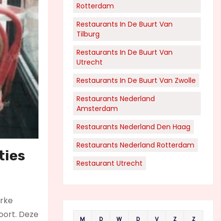
Rotterdam
Restaurants In De Buurt Van
Tilburg
Restaurants In De Buurt Van
Utrecht
Restaurants In De Buurt Van Zwolle
Restaurants Nederland
Amsterdam
Restaurants Nederland Den Haag
Restaurants Nederland Rotterdam
ties
Restaurant Utrecht
erke
oort. Deze
M
D
W
D
V
Z
Z