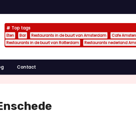
Top tags
Eten
Bar
Restaurants in de buurt van Amsterdam
Cafe Amste
Restaurants in de buurt van Rotterdam
Restaurants nederland Am
og
Contact
Enschede