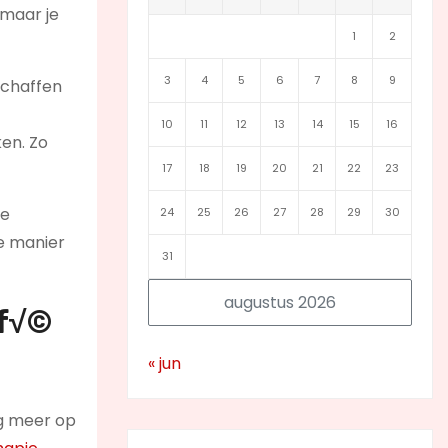
 maar je
1
2
3
4
5
6
7
8
9
schaffen
10
11
12
13
14
15
16
ken. Zo
17
18
19
20
21
22
23
te
24
25
26
27
28
29
30
ie manier
31
augustus 2026
f√©
« jun
nog meer op