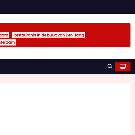
rdam
Restaurants in de buurt van Den Haag
sterdam