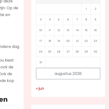
op deze
ijn. Op de
1
2
tie en
3
4
5
6
7
8
9
10
11
12
13
14
15
16
17
18
19
20
21
22
23
andere dag
24
25
26
27
28
29
30
ou kiest
31
 ook de
augustus 2026
 Ook de
oede kop
« jun
een