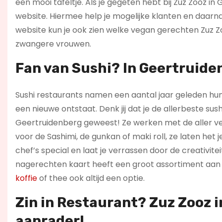
een mooi tafeltje. Als je gegeten hebt bij Zuz Zooz 
website. Hiermee help je mogelijke klanten en daarn
website kun je ook zien welke vegan gerechten Zuz Z
zwangere vrouwen.
Fan van Sushi? In Geertruiden
Sushi restaurants namen een aantal jaar geleden hun 
een nieuwe ontstaat. Denk jij dat je de allerbeste sush
Geertruidenberg geweest! Ze werken met de aller vers
voor de Sashimi, de gunkan of maki roll, ze laten het
chef’s special en laat je verrassen door de creativitei
nagerechten kaart heeft een groot assortiment aan l
koffie
of thee ook altijd een optie.
Zin in
Restaurant
? Zuz Zooz 
aanrader!