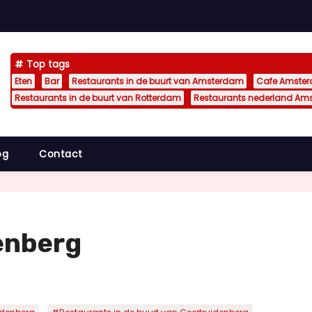
Top tags
Eten
Bar
Restaurants in de buurt van Amsterdam
Cafe Amste
Restaurants in de buurt van Rotterdam
Restaurants nederland Am
og
Contact
enberg
,