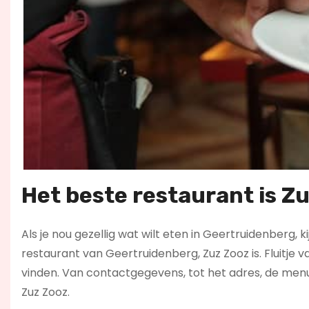
Het beste restaurant is Z
Als je nou gezellig wat wilt eten in Geertruidenberg, k
restaurant van Geertruidenberg, Zuz Zooz is. Fluitje v
vinden. Van contactgegevens, tot het adres, de men
Zuz Zooz.