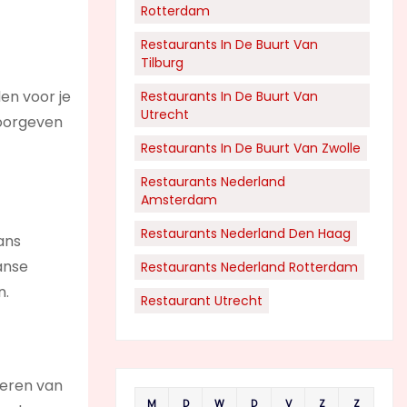
Rotterdam
Restaurants In De Buurt Van
Tilburg
en voor je
Restaurants In De Buurt Van
Utrecht
doorgeven
Restaurants In De Buurt Van Zwolle
Restaurants Nederland
Amsterdam
Restaurants Nederland Den Haag
ans
aanse
Restaurants Nederland Rotterdam
n.
Restaurant Utrecht
keren van
M
D
W
D
V
Z
Z