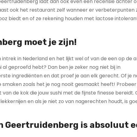
in Geertruidenberg laat dan ook even een recensie achter 
aast ook het restaurant zelf wanneer er verbeterpunten z
ooz biedt en of ze rekening houden met lactose intoleran
berg moet je zijn!
intrek in Nederland en het lijkt wel of van de een op de 
i al geproefd hebt? Dan ben je zeker nog niet bij in
te ingrediënten en dat proef je aan elk gerecht. Of je n
 je smaken zoals het je nog nooit gesmaakt heeft! Probeer
t van de kok die jouw sushi met de fijnste finesse bereidt.
ekkernijen en als je niet zo van nagerechten houdt, is g
in Geertruidenberg is absoluut 