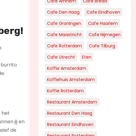
Cafe Arnhem
Cafe Breda
Cafe Den Haag
Cafe Eindhoven
Cafe Groningen
Cafe Haarlem
berg!
Cafe Maastricht
Cafe Nijmegen
Cafe Rotterdam
Cafe Tilburg
e
Cafe Utrecht
Eten
burrito
Koffie Amsterdam
de
Koffiehuis Amsterdam
Koffie Rotterdam
Restaurant Amsterdam
 het
Restaurant Den Haag
nnen jij en
Restaurant Eindhoven
usief de
Restaurant Rotterdam