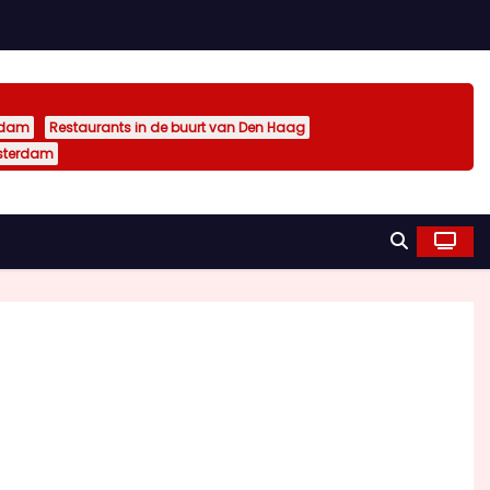
rdam
Restaurants in de buurt van Den Haag
sterdam