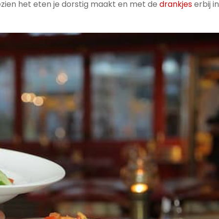
ngezien het eten je dorstig maakt en met de
drankjes
erbij i