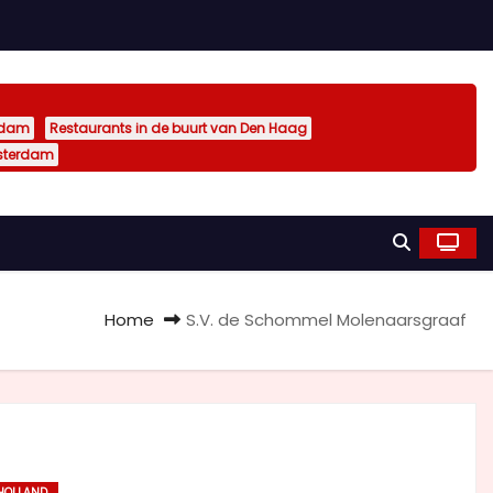
rdam
Restaurants in de buurt van Den Haag
sterdam
Home
S.V. de Schommel Molenaarsgraaf
 HOLLAND