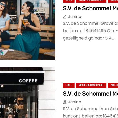
S.V. de Schommel M
Janine
S.V. de Schommel Gravelan
bellen op: 184641495 Of e
gezelligheid ga naar S.V.…
CAFE
MOLENAARSGRAAF
ZUID
S.V. de Schommel M
Janine
S.V. de Schommel Van Arke
kunt ons bellen op: 18464