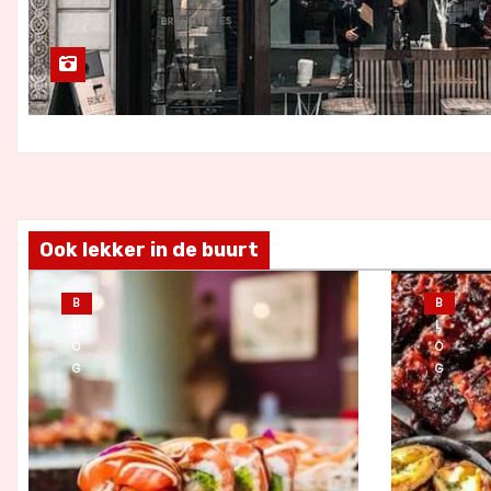
Ook lekker in de buurt
B
B
L
L
O
O
G
G