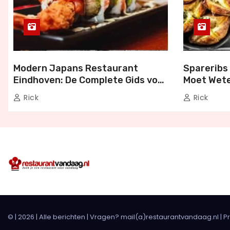
Modern Japans Restaurant
Spareribs 
Eindhoven: De Complete Gids voor
Moet Wete
Authentiek Japans Dineren
Bezorgen 
Rick
Rick
© |
2026
|
Alle berichten
| Vragen? mail(a)restaurantvandaag.nl |
P