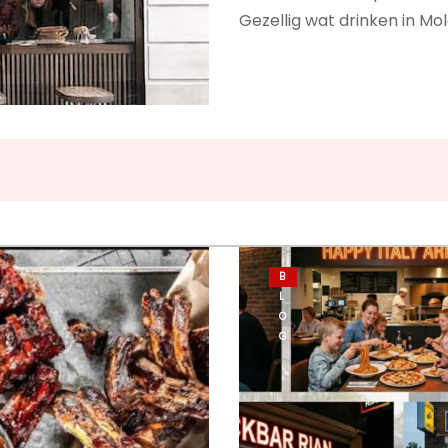
Gezellig wat drinken in M
B
L
O
G