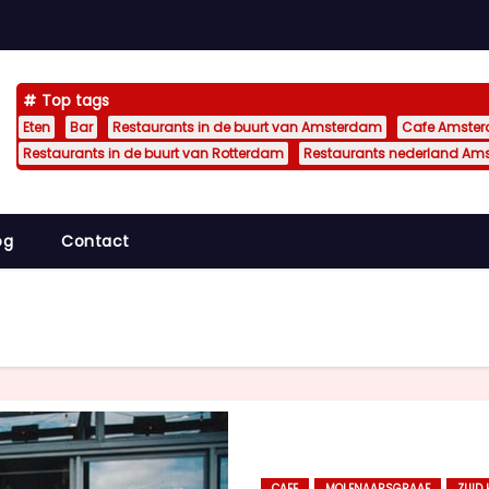
Top tags
Eten
Bar
Restaurants in de buurt van Amsterdam
Cafe Amste
Restaurants in de buurt van Rotterdam
Restaurants nederland Am
og
Contact
CAFE
MOLENAARSGRAAF
ZUID