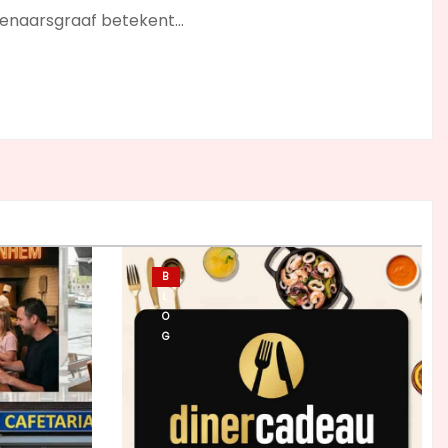
olenaarsgraaf betekent…
B
L
O
G