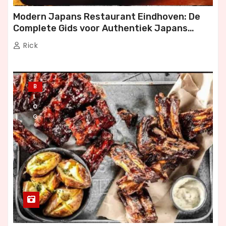
Modern Japans Restaurant Eindhoven: De
Complete Gids voor Authentiek Japans
Dineren
Rick
B
L
O
G