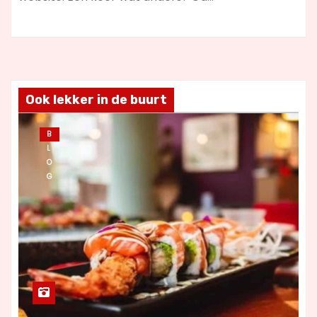
Ook lekker in de buurt
B
L
O
G