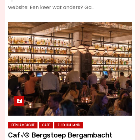
website: Een keer wat anders? Ga…
BERGAMBACHT
CAFE
ZUID HOLLAND
Caf√© Bergstoep Bergambacht