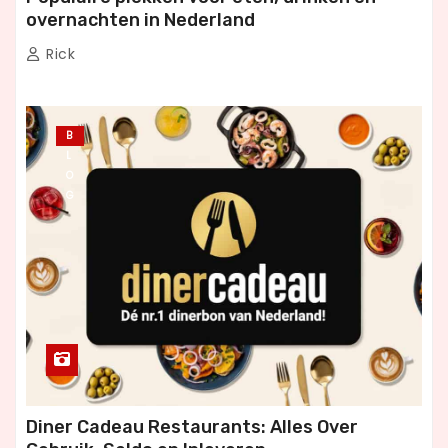
overnachten in Nederland
Rick
B
L
O
G
Diner Cadeau Restaurants: Alles Over