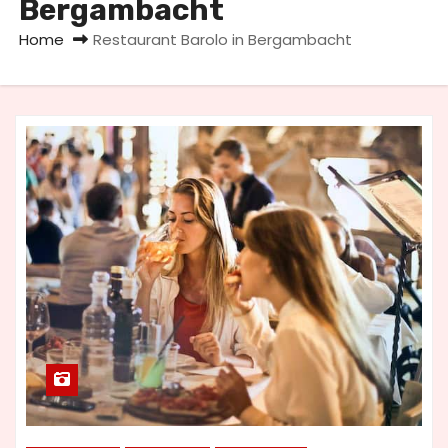
Bergambacht
u
d
Home
Restaurant Barolo in Bergambacht