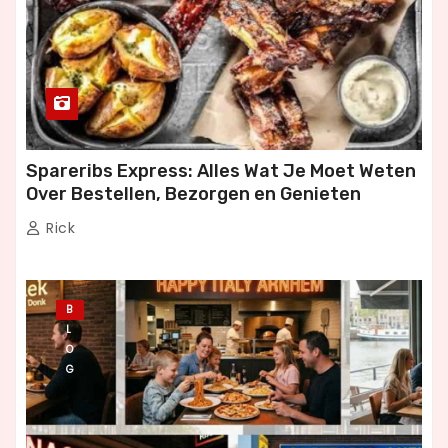
Spareribs Express: Alles Wat Je Moet Weten
Over Bestellen, Bezorgen en Genieten
Rick
B
L
O
G