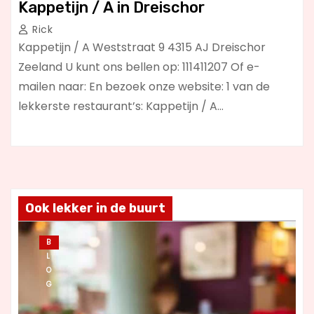
Kappetijn / A in Dreischor
Rick
Kappetijn / A Weststraat 9 4315 AJ Dreischor
Zeeland U kunt ons bellen op: 111411207 Of e-
mailen naar: En bezoek onze website: 1 van de
lekkerste restaurant’s: Kappetijn / A…
Ook lekker in de buurt
B
L
O
G