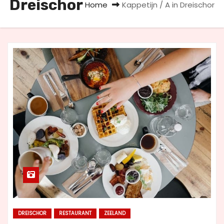
Dreischor
Home
Kappetijn / A in Dreischor
u
d
DREISCHOR
RESTAURANT
ZEELAND