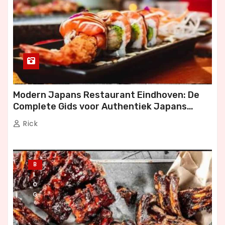
Modern Japans Restaurant Eindhoven: De
Complete Gids voor Authentiek Japans
Dineren
Rick
B
L
O
G