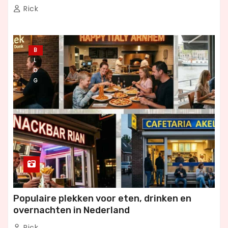
Rick
B
L
O
G
Populaire plekken voor eten, drinken en
overnachten in Nederland
Rick