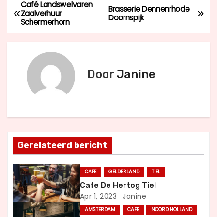
Café Landswelvaren
B
Brasserie Dennenrhode
Zaalverhuur
Doornspijk
Schermerhorn
e
r
i
Door
Janine
c
h
t
Gerelateerd bericht
n
a
CAFE
GELDERLAND
TIEL
Cafe De Hertog Tiel
v
Apr 1, 2023
Janine
i
AMSTERDAM
CAFE
NOORD HOLLAND