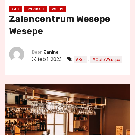
u
CAFE
OVERIJSSEL
WESEPE
d
Zalencentrum Wesepe
Wesepe
Door
Janine
feb 1, 2023
,
#Bar
#Cafe Wesepe