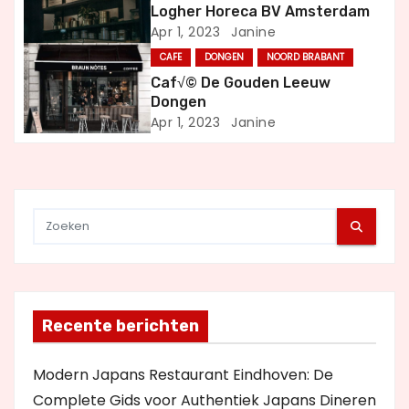
Logher Horeca BV Amsterdam
g
Apr 1, 2023
Janine
CAFE
DONGEN
NOORD BRABANT
a
Caf√© De Gouden Leeuw
t
Dongen
Apr 1, 2023
Janine
i
e
Recente berichten
Modern Japans Restaurant Eindhoven: De
Complete Gids voor Authentiek Japans Dineren