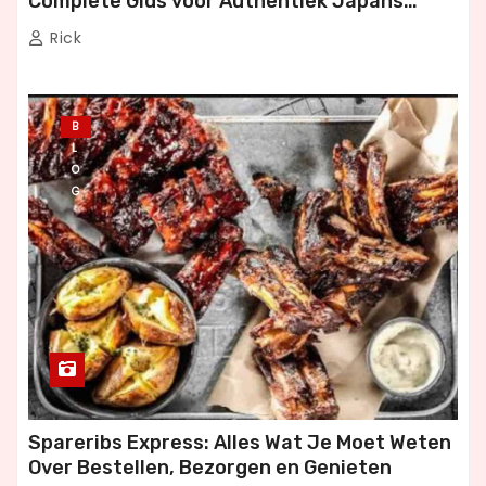
Complete Gids voor Authentiek Japans
Dineren
Rick
B
L
O
G
Spareribs Express: Alles Wat Je Moet Weten
Over Bestellen, Bezorgen en Genieten