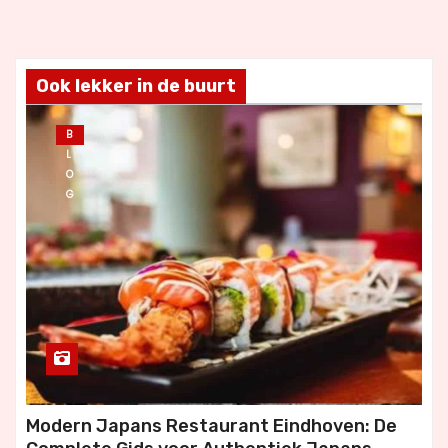
Ook lekker in de buurt
B
L
O
G
Modern Japans Restaurant Eindhoven: De