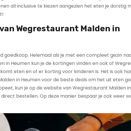
 lonen all inclusive te kiezen aangezien het eten je dorstig
t!
e van Wegrestaurant Malden in
paald goedkoop. Helemaal als je met een compleet gezin na
en in Heumen kun je de kortingen vinden en ook of Wegr
omt eten en of er korting voor kinderen is. Het is ook h
Malden in Heumen voor de beste deals om het uit eten g
ten opeet, kun je op de website van Wegrestaurant Malden 
ok direct bestellen. Op deze manier bespaar je ook weer w