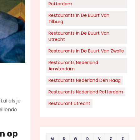
Rotterdam
Restaurants In De Buurt Van
Tilburg
Restaurants In De Buurt Van
Utrecht
Restaurants In De Buurt Van Zwolle
Restaurants Nederland
Amsterdam
Restaurants Nederland Den Haag
Restaurants Nederland Rotterdam
al als je
Restaurant Utrecht
hillende
n op
M
D
W
D
V
Z
Z