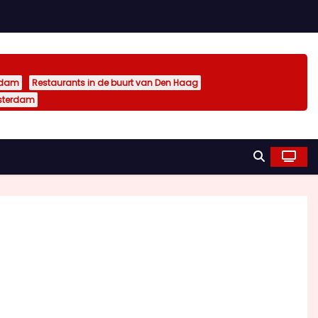
rdam
Restaurants in de buurt van Den Haag
sterdam