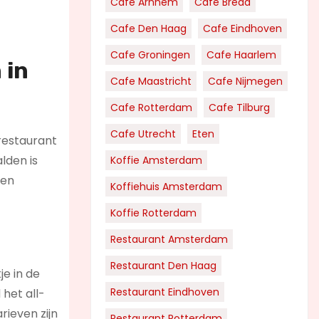
Cafe Arnhem
Cafe Breda
Cafe Den Haag
Cafe Eindhoven
Cafe Groningen
Cafe Haarlem
 in
Cafe Maastricht
Cafe Nijmegen
Cafe Rotterdam
Cafe Tilburg
Cafe Utrecht
Eten
 restaurant
lden is
Koffie Amsterdam
ben
Koffiehuis Amsterdam
Koffie Rotterdam
Restaurant Amsterdam
Restaurant Den Haag
e in de
Restaurant Eindhoven
 het all-
rieven zijn
Restaurant Rotterdam