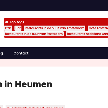
Top tags
Eten
Bar
Restaurants in de buurt van Amsterdam
Cafe Amste
Restaurants in de buurt van Rotterdam
Restaurants nederland Am
og
Contact
n in Heumen
,