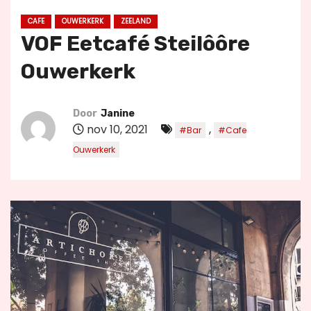
u
CAFE
OUWERKERK
ZEELAND
d
VOF Eetcafé Steilôôre
Ouwerkerk
Door
Janine
nov 10, 2021
,
#Bar
#Cafe
Ouwerkerk