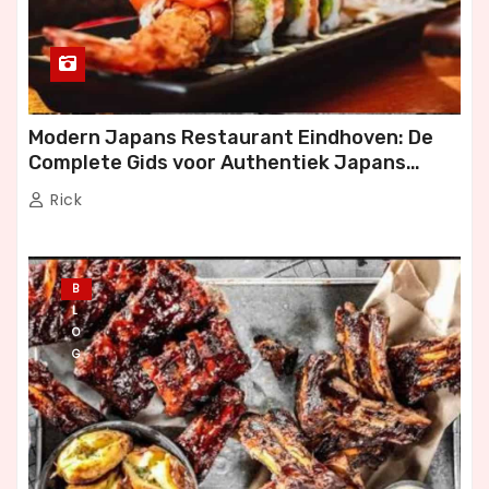
Modern Japans Restaurant Eindhoven: De
Complete Gids voor Authentiek Japans
Dineren
Rick
B
L
O
G