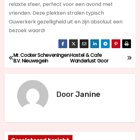
relaxte sfeer, perfect voor een avond met
vrienden. Deze plekken stralen typisch
Ouwerkerk gezelligheid uit en zijn absoluut een
bezoek waard!
Mr. Cocker Scheveningen
Hostel & Cafe
B
B.V. Nieuwegein
Wanderlust Goor
e
r
Door
Janine
i
c
h
t