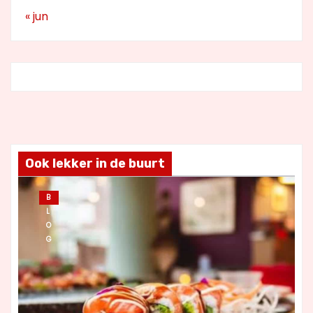
« jun
Ook lekker in de buurt
B
L
O
G