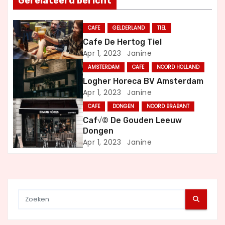
Gerelateerd bericht
n
CAFE
GELDERLAND
TIEL
a
Cafe De Hertog Tiel
Apr 1, 2023
Janine
v
AMSTERDAM
CAFE
NOORD HOLLAND
i
Logher Horeca BV Amsterdam
Apr 1, 2023
Janine
g
CAFE
DONGEN
NOORD BRABANT
a
Caf√© De Gouden Leeuw
Dongen
t
Apr 1, 2023
Janine
i
e