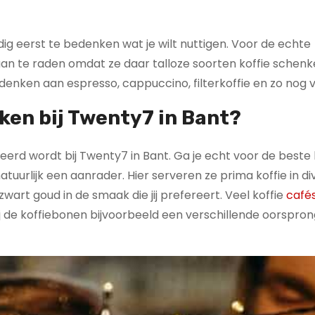
andig eerst te bedenken wat je wilt nuttigen. Voor de echte
é aan te raden omdat ze daar talloze soorten koffie schen
 denken aan espresso, cappuccino, filterkoffie en zo nog 
ken bij Twenty7 in Bant?
eerd wordt bij Twenty7 in Bant. Ga je echt voor de beste k
natuurlijk een aanrader. Hier serveren ze prima koffie in d
wart goud in de smaak die jij prefereert. Veel koffie
café
bij de koffiebonen bijvoorbeeld een verschillende oorspro