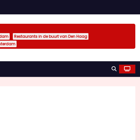
rdam
Restaurants in de buurt van Den Haag
sterdam