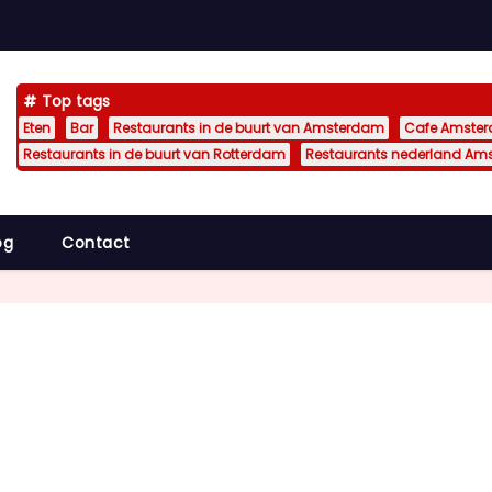
Top tags
Eten
Bar
Restaurants in de buurt van Amsterdam
Cafe Amste
Restaurants in de buurt van Rotterdam
Restaurants nederland Am
og
Contact