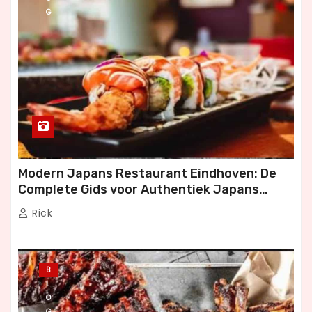
G
Modern Japans Restaurant Eindhoven: De
Complete Gids voor Authentiek Japans
Dineren
Rick
B
L
O
G