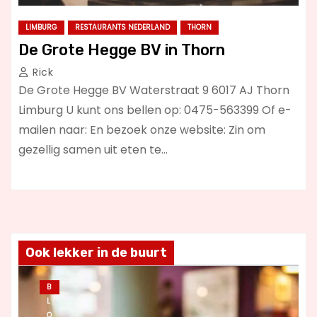
LIMBURG
RESTAURANTS NEDERLAND
THORN
De Grote Hegge BV in Thorn
Rick
De Grote Hegge BV Waterstraat 9 6017 AJ Thorn
Limburg U kunt ons bellen op: 0475-563399 Of e-
mailen naar: En bezoek onze website: Zin om
gezellig samen uit eten te…
Ook lekker in de buurt
B
L
O