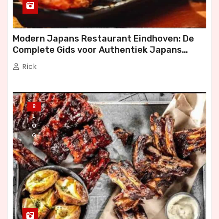
Modern Japans Restaurant Eindhoven: De
Complete Gids voor Authentiek Japans
Dineren
Rick
B
L
O
G