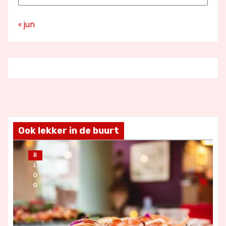
« jun
Ook lekker in de buurt
B
L
O
G