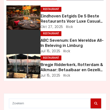
n
RESTAURANT
a
Eindhoven Eetgids De 5 Beste
Restaurants Voor Luxe Casual
v
en Bijzondere Momenten
Okt 27, 2025
Rick
i
RESTAURANT
ABC Sevenum: Een Wereldse All-
g
In Beleving in Limburg
Jul 15, 2025
Rick
a
RESTAURANT
t
Bregje Ridderkerk, Rotterdam &
Alkmaar: Betaalbaar en Gezellig
i
Uit Eten
Jul 15, 2025
Rick
e