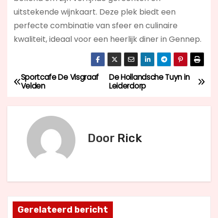
uitstekende wijnkaart. Deze plek biedt een
perfecte combinatie van sfeer en culinaire
kwaliteit, ideaal voor een heerlijk diner in Gennep.
Sportcafe De Visgraaf
De Hollandsche Tuyn in
B
Velden
Leiderdorp
e
r
Door
Rick
i
c
h
t
Gerelateerd bericht