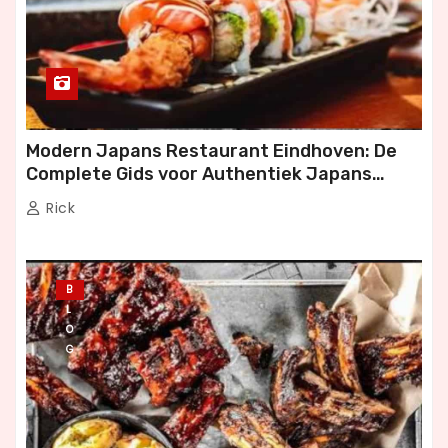
Modern Japans Restaurant Eindhoven: De
Complete Gids voor Authentiek Japans
Dineren
Rick
B
L
O
G