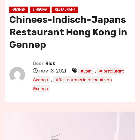
u
GENNEP
LIMBURG
RESTAURANT
d
Chinees-Indisch-Japans
Restaurant Hong Kong in
Gennep
Door
Rick
nov 13, 2021
,
#Eten
#Restaurant
,
Gennep
#Restaurants in de buurt van
Gennep