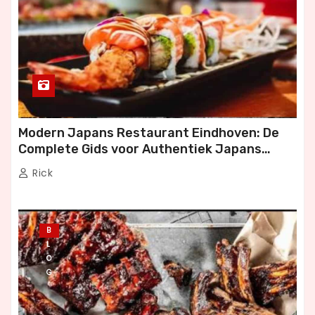
Modern Japans Restaurant Eindhoven: De
Complete Gids voor Authentiek Japans
Dineren
Rick
B
L
O
G