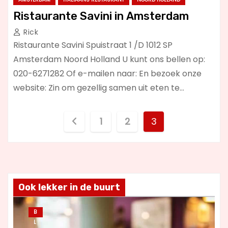
Ristaurante Savini in Amsterdam
Rick
Ristaurante Savini Spuistraat 1 /D 1012 SP
Amsterdam Noord Holland U kunt ons bellen op:
020-6271282 Of e-mailen naar: En bezoek onze
website: Zin om gezellig samen uit eten te…
B
1
2
3
e
r
i
Ook lekker in de buurt
c
B
L