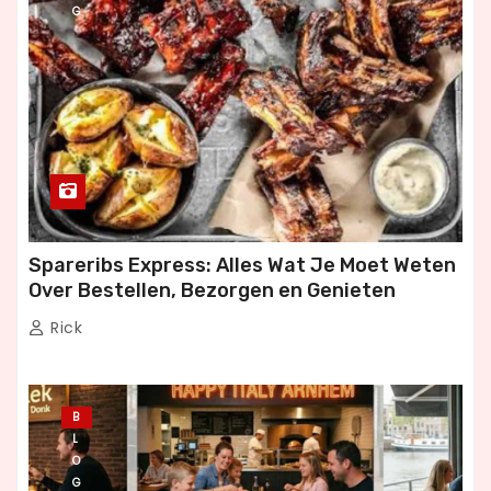
i
G
n
g
Spareribs Express: Alles Wat Je Moet Weten
Over Bestellen, Bezorgen en Genieten
Rick
B
L
O
G