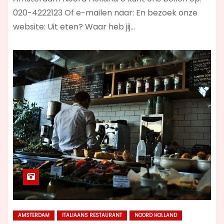
020-4222123 Of e-mailen naar: En bezoek onze
website: Uit eten? Waar heb jij…
AMSTERDAM
ITALIAANS RESTAURANT
NOORD HOLLAND