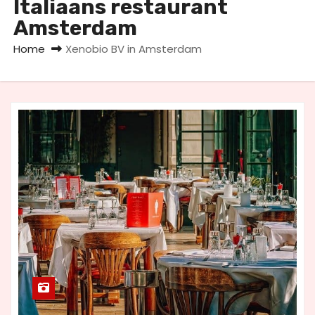
Italiaans restaurant
u
Amsterdam
d
Home
Xenobio BV in Amsterdam