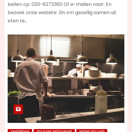
bellen op: 020-6273360 Of e-mailen naar: En
bezoek onze website: Zin om gezellig samen uit
eten te…
AMSTERDAM
ITALIAANS RESTAURANT
NOORD HOLLAND