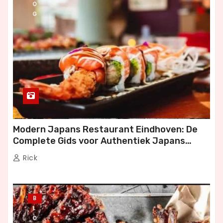
h
O
G
t
e
n
p
a
g
Modern Japans Restaurant Eindhoven: De
Complete Gids voor Authentiek Japans
i
Dineren
Rick
n
e
B
r
L
O