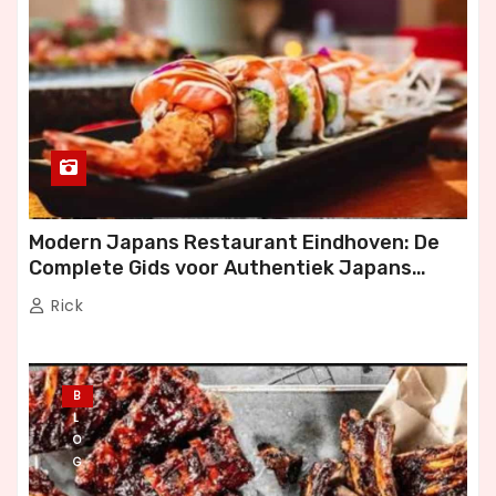
Modern Japans Restaurant Eindhoven: De
Complete Gids voor Authentiek Japans
Dineren
Rick
B
L
O
G