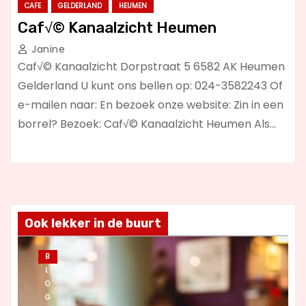
CAFE
GELDERLAND
HEUMEN
Caf√© Kanaalzicht Heumen
Janine
Caf√© Kanaalzicht Dorpstraat 5 6582 AK Heumen
Gelderland U kunt ons bellen op: 024-3582243 Of
e-mailen naar: En bezoek onze website: Zin in een
borrel? Bezoek: Caf√© Kanaalzicht Heumen Als…
Ook lekker in de buurt
B
L
O
G