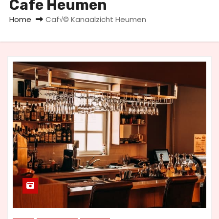
Cafe Heumen
u
d
Home
Caf√© Kanaalzicht Heumen