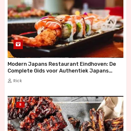
Modern Japans Restaurant Eindhoven: De
Complete Gids voor Authentiek Japans
Dineren
Rick
B
L
O
G