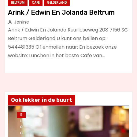
BELTRUM
CAFE
GELDERLAND
Arink / Edwin En Jolanda Beltrum
Janine
Arink / Edwin En Jolanda Ruurloseweg 208 7156 SC
Beltrum Gelderland U kunt ons bellen op:
544481335 Of e-mailen naar: En bezoek onze
website: Lunchen in het beste Cafe van…
Ook lekker in de buurt
B
L
O
G