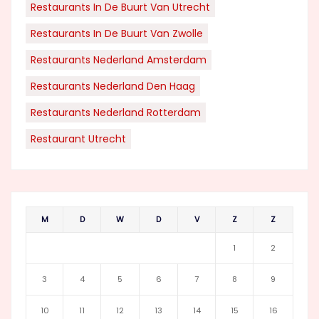
Restaurants In De Buurt Van Utrecht
Restaurants In De Buurt Van Zwolle
Restaurants Nederland Amsterdam
Restaurants Nederland Den Haag
Restaurants Nederland Rotterdam
Restaurant Utrecht
M
D
W
D
V
Z
Z
1
2
3
4
5
6
7
8
9
10
11
12
13
14
15
16