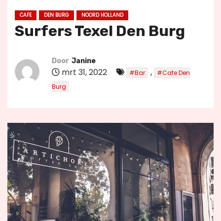
u
CAFE
DEN BURG
NOORD HOLLAND
d
Surfers Texel Den Burg
Door
Janine
mrt 31, 2022
,
#Bar
#Cafe Den
Burg