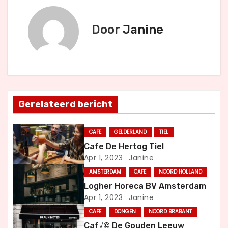
r
Door
Janine
i
c
h
t
Gerelateerd bericht
n
CAFE
GELDERLAND
TIEL
a
Cafe De Hertog Tiel
Apr 1, 2023
Janine
v
AMSTERDAM
CAFE
NOORD HOLLAND
i
Logher Horeca BV Amsterdam
Apr 1, 2023
Janine
g
CAFE
DONGEN
NOORD BRABANT
a
Caf√© De Gouden Leeuw